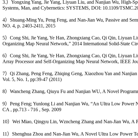
3.）Yongxing Yang, Jie Yang, Liyuan Liu, and Nanjian Wu, High-Spee
Systems, Man, and Cybernetics: SYSTEMS, DOI: 10.1109/TSMC.2
4）Shuang-Ming Yu, Peng Feng, and Nan-Jian Wu, Passive and Se
NO. 4, p. 2403-2411, 2015
5）Cong Shi, Jie Yang, Ye Han, Zhongxiang Cao, Qi Qin, Liyuan Liu
Organizing Map Neural Network,” 2014 International Solid-State Cir
6）Cong Shi, Jie Yang, Ye Han, Zhongxiang Cao, Qi Qin, Liyuan Liu
Array Processor and Self-Organizing Map Neural Network, IEEE Journ
7）Qi Zhang, Peng Feng, Zhiqing Geng, Xiaozhou Yan and Nanjian Wu,
Vol. 5, No. 1, pp:39-47 (2011)
8）Wancheng Zhang, Qiuyu Fu and Nanjian WU, A Novel Programmable V
9）Peng Feng; Yunlong Li and Nanjian Wu, “An Ultra Low Power Non
CA , pp.713 - 716 , Sep. 2009
10）Wei Miao, Qingyu Lin, Wzncheng Zhang and Nan-Jian Wu, A Progr
11）Shenghua Zhou and Nan-Jian Wu, A Novel Ultra Low Power Temp