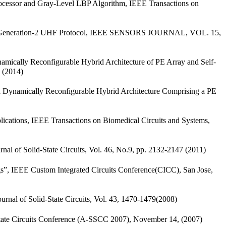
rocessor and Gray-Level LBP Algorithm, IEEE Transactions on
EPC Generation-2 UHF Protocol, IEEE SENSORS JOURNAL, VOL. 15,
ically Reconfigurable Hybrid Architecture of PE Array and Self-
 (2014)
 Dynamically Reconfigurable Hybrid Architecture Comprising a PE
cations, IEEE Transactions on Biomedical Circuits and Systems,
 of Solid-State Circuits, Vol. 46, No.9, pp. 2132-2147 (2011)
, IEEE Custom Integrated Circuits Conference(CICC), San Jose,
al of Solid-State Circuits, Vol. 43, 1470-1479(2008)
te Circuits Conference (A-SSCC 2007), November 14, (2007)