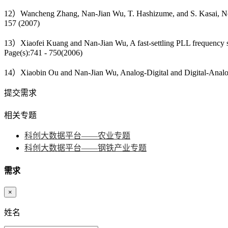
12）Wancheng Zhang, Nan-Jian Wu, T. Hashizume, and S. Kasai, Nove
157 (2007)
13）Xiaofei Kuang and Nan-Jian Wu, A fast-settling PLL frequency syn
Page(s):741 - 750(2006)
14）Xiaobin Ou and Nan-Jian Wu, Analog-Digital and Digital-Analog
提交需求
相关专题
科创大数据平台——农业专题
科创大数据平台——钢铁产业专题
需求
×
姓名