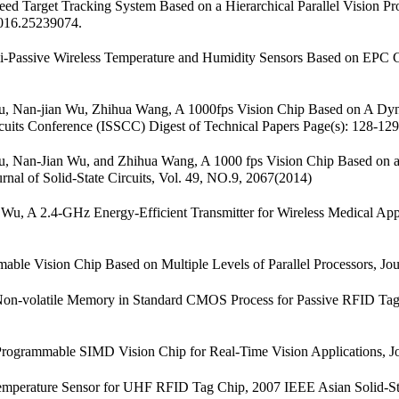
d Target Tracking System Based on a Hierarchical Parallel Vision P
016.25239074.
mi-Passive Wireless Temperature and Humidity Sensors Based on 
, Nan-jian Wu, Zhihua Wang, A 1000fps Vision Chip Based on A Dynam
cuits Conference (ISSCC) Digest of Technical Papers Page(s): 128-129
, Nan-Jian Wu, and Zhihua Wang, A 1000 fps Vision Chip Based on a
al of Solid-State Circuits, Vol. 49, NO.9, 2067(2014)
 A 2.4-GHz Energy-Efficient Transmitter for Wireless Medical Appli
ision Chip Based on Multiple Levels of Parallel Processors, Journal
-volatile Memory in Standard CMOS Process for Passive RFID Tags”
ammable SIMD Vision Chip for Real-Time Vision Applications, Journ
erature Sensor for UHF RFID Tag Chip, 2007 IEEE Asian Solid-Sta