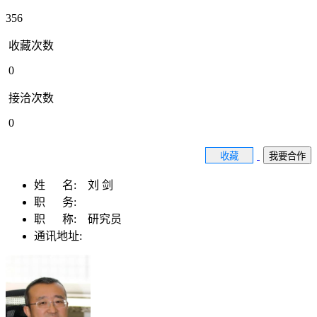
356
收藏次数
0
接洽次数
0
收藏
我要合作
姓 名:
刘 剑
职 务:
职 称:
研究员
通讯地址: