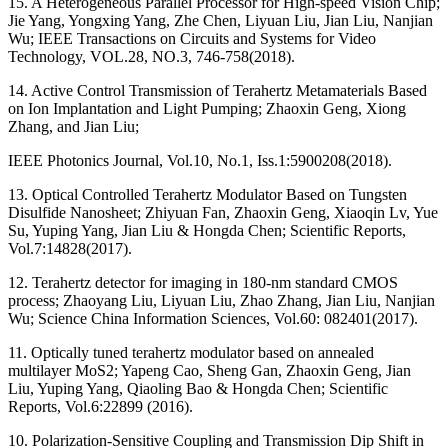
15. A Heterogeneous Parallel Processor for High-speed Vision Chip;
Jie Yang, Yongxing Yang, Zhe Chen, Liyuan Liu, Jian Liu, Nanjian
Wu; IEEE Transactions on Circuits and Systems for Video
Technology, VOL.28, NO.3, 746-758(2018).
14. Active Control Transmission of Terahertz Metamaterials Based
on Ion Implantation and Light Pumping; Zhaoxin Geng, Xiong
Zhang, and Jian Liu;
IEEE Photonics Journal, Vol.10, No.1, Iss.1:5900208(2018).
13. Optical Controlled Terahertz Modulator Based on Tungsten
Disulfide Nanosheet; Zhiyuan Fan, Zhaoxin Geng, Xiaoqin Lv, Yue
Su, Yuping Yang, Jian Liu & Hongda Chen; Scientific Reports,
Vol.7:14828(2017).
12. Terahertz detector for imaging in 180-nm standard CMOS
process; Zhaoyang Liu, Liyuan Liu, Zhao Zhang, Jian Liu, Nanjian
Wu; Science China Information Sciences, Vol.60: 082401(2017).
11. Optically tuned terahertz modulator based on annealed
multilayer MoS2; Yapeng Cao, Sheng Gan, Zhaoxin Geng, Jian
Liu, Yuping Yang, Qiaoling Bao & Hongda Chen; Scientific
Reports, Vol.6:22899 (2016).
10. Polarization-Sensitive Coupling and Transmission Dip Shift in