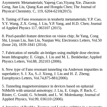
Asymmetric Metamaterials; Yapeng Cao,Yiyang Xie, Zhaoxin
Geng, Jian Liu, Qiang Kan and Hongda Chen; The Journal of
Physical Chemistry. C, 119, 6204-6210(2015).
9. Tuning of Fano resonances in terahertz metamaterials; Y.P. Cao,
Y.Y. Wang, Z.X. Geng, J. Liu, Y.P. Yang, and H.D. Chen; Journal
of Applied Physics 117, 063107 (2015).
8. Pixel-parallel feature detection on vision chip; Jie Yang, Cong
Shi, Liyuan Liu, Jian Liu, Nanjian Wu; Electronics Letters, Vol.50
(Issue 24), 1839-1841 (2014).
7. Fabrication of metallic air-bridges using multiple dose electron
beam lithography; E. Girgis, J. Liu and M. L. Benkhedar; Applied
Physics Letters, Vol.88, 202103 (2006).
6. New type of Fano resonant tunneling via Anderson impurities in
superlattice; S. J. Xu, S.-J. Xiong, J. Liu and H. Z. Zheng;
Europhysics Letters, Vol.74,875-881(2006).
5. Tunneling magnetoresistance in devices based on epitaxial
NiMnSb with uniaxial anisotropy; J. Liu, E. Girgis, P. Bach, C.
Rüster, C. Gould, G. Schmidt, and L. W. Molenkamp; Journal of
Applied Physics, Vol.99, 036110 (2006).