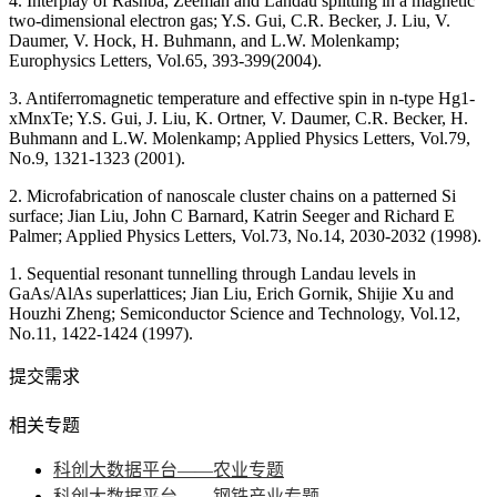
4. Interplay of Rashba, Zeeman and Landau splitting in a magnetic
two-dimensional electron gas; Y.S. Gui, C.R. Becker, J. Liu, V.
Daumer, V. Hock, H. Buhmann, and L.W. Molenkamp;
Europhysics Letters, Vol.65, 393-399(2004).
3. Antiferromagnetic temperature and effective spin in n-type Hg1-
xMnxTe; Y.S. Gui, J. Liu, K. Ortner, V. Daumer, C.R. Becker, H.
Buhmann and L.W. Molenkamp; Applied Physics Letters, Vol.79,
No.9, 1321-1323 (2001).
2. Microfabrication of nanoscale cluster chains on a patterned Si
surface; Jian Liu, John C Barnard, Katrin Seeger and Richard E
Palmer; Applied Physics Letters, Vol.73, No.14, 2030-2032 (1998).
1. Sequential resonant tunnelling through Landau levels in
GaAs/AlAs superlattices; Jian Liu, Erich Gornik, Shijie Xu and
Houzhi Zheng; Semiconductor Science and Technology, Vol.12,
No.11, 1422-1424 (1997).
提交需求
相关专题
科创大数据平台——农业专题
科创大数据平台——钢铁产业专题