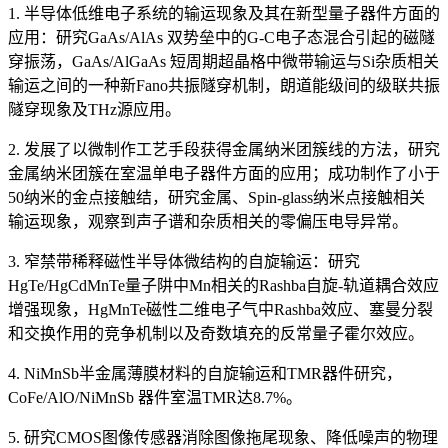
1. 半导体低维电子系统的输运现象及其在新型量子器件方面的
应用：研究GaAs/AlAs 双势垒中的G-C电子态混合引起的磁隧
穿振荡，GaAs/AlGaAs 短周期超晶格中微带输运与Si杂质相关
输运之间的一种新Fano共振隧穿机制，朗道能级间的级联共振
隧穿现象及THz源应用。
2. 发展了以微制作工艺手段获得金属纳米团簇线的方法，研究
金属纳米团簇在室温单电子器件方面的应用；成功制作了小于
50纳米的金点接触结，研究金属、Spin-glass纳米点接触相关
输运现象，观察到声子谱和杂质相关的零偏压电导异常。
3. 窄禁带稀释磁性半导体微结构的自旋输运：研究
HgTe/HgCdMnTe量子阱中Mn相关的Rashba自旋-轨道耦合效应
增强现象，HgMnTe磁性二维电子气中Rashba效应、塞曼分裂
和交换作用的竞争机制以及奇数填充的反常量子霍尔效应。
4. NiMnSb半金属薄膜材料的自旋输运和TMR器件研究，
CoFe/AlO/NiMnSb 器件室温TMR达8.7%。
5. 研究CMOS图像传感器消除图像拖尾现象、降低噪声的物理