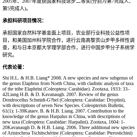
2005年、2007年度获国家科技进步二等奖(分别为第7完成人、
第5完成人)。
承担科研项目情况：
承担国家自然科学基金面上项目，农业部行业科技公益性项
目，和美国加州科学院合作，进行云南高黎贡山步甲多样性调
查，和与日本京都大学理学部合作，进行中国步甲分子系统学
研究。
代表论著：
Shi H.L. & H.B. Liang* 2008. A new species and new subgenus of
the genus Elaphrus from North China, with cladistic analysis of taxa
of the tribe Elaphrini (Coleoptera: Carabidae). Zootaxa, 1933: 33–
42Liang H.B. & D. Kavanaugh. 2007. Review of the genus
Dendrocellus Schmidt-G?bel (Coleoptera: Carabidae: Dryptini),
with descriptions of seven New Species. Coleopterists Bulletin,
61(1): 1-39Kataev. B. & H.B. Liang. 2007. Contribution to the
knowledge of the genus Harpalus in China, with descriptions of
new taxa (Coleoptera: Carabidae: Harpalini). Zootaxa, 1604: 1-
20Kavanaugh D. & H.B. Liang. 2006. Three additional new species
of Aristochroa Tschitschérine (Coleoptera: Carabidae: Pterostichini)