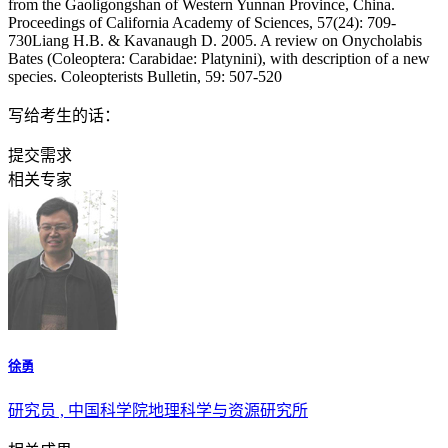
from the Gaoligongshan of Western Yunnan Province, China.
Proceedings of California Academy of Sciences, 57(24): 709-
730Liang H.B. & Kavanaugh D. 2005. A review on Onycholabis
Bates (Coleoptera: Carabidae: Platynini), with description of a new
species. Coleopterists Bulletin, 59: 507-520
写给考生的话：
提交需求
相关专家
徐勇
研究员 , 中国科学院地理科学与资源研究所