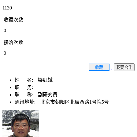
1130
收藏次数
0
接洽次数
0
收藏
我要合作
姓 名:
梁红斌
职 务:
职 称:
副研究员
通讯地址:
北京市朝阳区北辰西路1号院5号