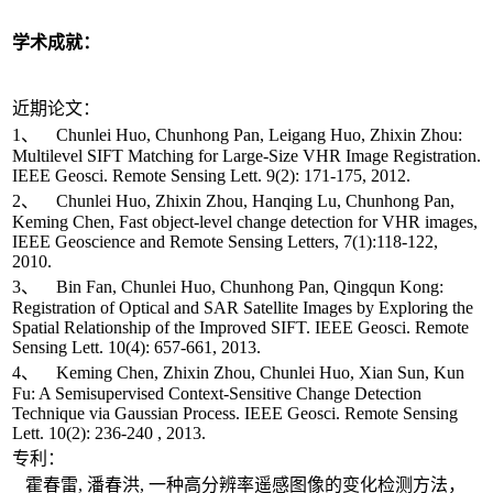
学术成就：
近期论文：
1、 Chunlei Huo, Chunhong Pan, Leigang Huo, Zhixin Zhou:
Multilevel SIFT Matching for Large-Size VHR Image Registration.
IEEE Geosci. Remote Sensing Lett. 9(2): 171-175, 2012.
2、 Chunlei Huo, Zhixin Zhou, Hanqing Lu, Chunhong Pan,
Keming Chen, Fast object-level change detection for VHR images,
IEEE Geoscience and Remote Sensing Letters, 7(1):118-122,
2010.
3、 Bin Fan, Chunlei Huo, Chunhong Pan, Qingqun Kong:
Registration of Optical and SAR Satellite Images by Exploring the
Spatial Relationship of the Improved SIFT. IEEE Geosci. Remote
Sensing Lett. 10(4): 657-661, 2013.
4、 Keming Chen, Zhixin Zhou, Chunlei Huo, Xian Sun, Kun
Fu: A Semisupervised Context-Sensitive Change Detection
Technique via Gaussian Process. IEEE Geosci. Remote Sensing
Lett. 10(2): 236-240 , 2013.
专利：
霍春雷, 潘春洪, 一种高分辨率遥感图像的变化检测方法，