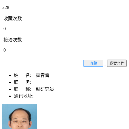
228
收藏次数
0
接洽次数
0
收藏
我要合作
姓 名:
霍春雷
职 务:
职 称:
副研究员
通讯地址: