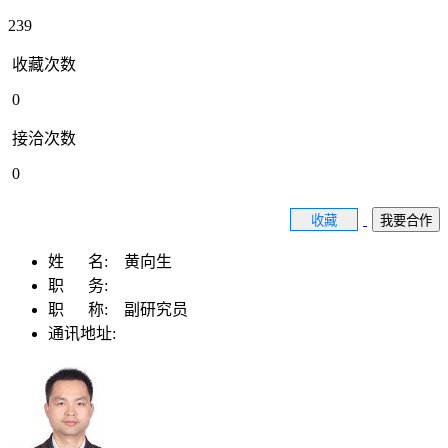
239
收藏次数
0
接洽次数
0
收藏
我要合作
姓 名:
黄向生
职 务:
职 称:
副研究员
通讯地址: