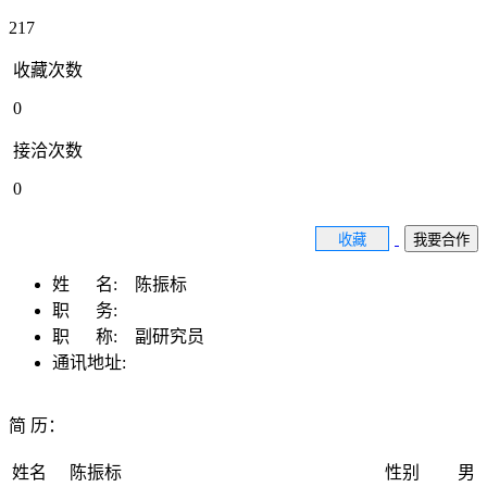
217
收藏次数
0
接洽次数
0
收藏
我要合作
姓 名:
陈振标
职 务:
职 称:
副研究员
通讯地址:
简 历：
姓名
陈振标
性别
男