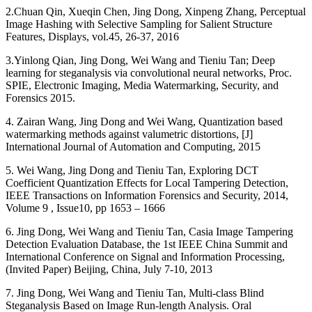
2.Chuan Qin, Xueqin Chen, Jing Dong, Xinpeng Zhang, Perceptual
Image Hashing with Selective Sampling for Salient Structure
Features, Displays, vol.45, 26-37, 2016
3.Yinlong Qian, Jing Dong, Wei Wang and Tieniu Tan; Deep
learning for steganalysis via convolutional neural networks, Proc.
SPIE, Electronic Imaging, Media Watermarking, Security, and
Forensics 2015.
4. Zairan Wang, Jing Dong and Wei Wang, Quantization based
watermarking methods against valumetric distortions, [J]
International Journal of Automation and Computing, 2015
5. Wei Wang, Jing Dong and Tieniu Tan, Exploring DCT
Coefficient Quantization Effects for Local Tampering Detection,
IEEE Transactions on Information Forensics and Security, 2014,
Volume 9 , Issue10, pp 1653 – 1666
6. Jing Dong, Wei Wang and Tieniu Tan, Casia Image Tampering
Detection Evaluation Database, the 1st IEEE China Summit and
International Conference on Signal and Information Processing,
(Invited Paper) Beijing, China, July 7-10, 2013
7. Jing Dong, Wei Wang and Tieniu Tan, Multi-class Blind
Steganalysis Based on Image Run-length Analysis. Oral