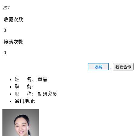
297
收藏次数
0
接洽次数
0
收藏
我要合作
姓 名:
董晶
职 务:
职 称:
副研究员
通讯地址: