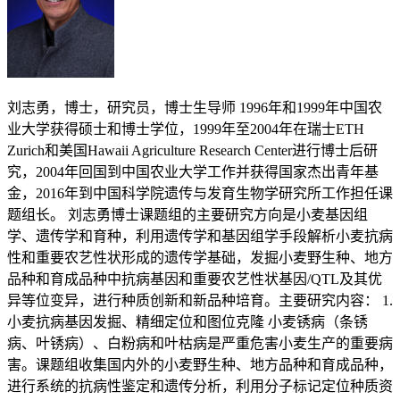
刘志勇，博士，研究员，博士生导师 1996年和1999年中国农业大学获得硕士和博士学位，1999年至2004年在瑞士ETH Zurich和美国Hawaii Agriculture Research Center进行博士后研究，2004年回国到中国农业大学工作并获得国家杰出青年基金，2016年到中国科学院遗传与发育生物学研究所工作担任课题组长。 刘志勇博士课题组的主要研究方向是小麦基因组学、遗传学和育种，利用遗传学和基因组学手段解析小麦抗病性和重要农艺性状形成的遗传学基础，发掘小麦野生种、地方品种和育成品种中抗病基因和重要农艺性状基因/QTL及其优异等位变异，进行种质创新和新品种培育。主要研究内容： 1.小麦抗病基因发掘、精细定位和图位克隆 小麦锈病（条锈病、叶锈病）、白粉病和叶枯病是严重危害小麦生产的重要病害。课题组收集国内外的小麦野生种、地方品种和育成品种，进行系统的抗病性鉴定和遗传分析，利用分子标记定位种质资源中的抗病基因。利用比较基因组学手段，应用高通量SNP分析和下一代测序手段对抗病基因进行精细定位和图位克隆，旨在解析小麦对重要真菌性病害的抗性遗传和分子机理，研究小麦抗病基因的遗传进化和变异机制，开发抗病基因功能标记应用于小麦分子育种。 2.小麦重要农艺性状基因/QTL定位、精细定位和图位克隆 小麦产量构成因素、株型（株高、叶片形态、茎杆质地等）和抗逆性（根系性状）是影响小麦产量的重要农艺性状。课题组以小麦遗传群体和自然群体为材料，利用高通量SNP分析和下一代测序技术进行遗传作图，对控制重要农艺性状的基因/QTL进行定位、精细定位和图位克隆，应用于小麦产量潜力的遗传改良和分子育种。 3.小麦种质创新和新品种培育 综合利用常规育种和分子育种技术手段，创制和培育适于我国小麦主产区的高产、抗病、抗逆、节水种质资源和新品种。 4.短柄草研究 以短柄草为对象，开展抗大麦条纹花叶病毒（BSMV）基因克隆及其与BSMV互作研究。育成品种： 小麦新品种“农大1108”（豫审麦2012004号）主要育种人（第二完成人） 小麦新品种“农大399”（冀审麦2012004号）主要育种人（第二完成人） 小麦新品种“农大408”（京审麦2010001号）主要育种人（第二完成人） 小麦新品种“农大多系1号”（京审麦2008003号）主要育种人（第二完成人） 小麦新品种“农大413”（京审麦2007003号）主要育种人（第二完成人） 小麦新品种“农大318”（津审麦2006002号）主要育种人（第二完成人）获得奖励： 小麦抗病优质多样化基因资源发掘、创新和利用。2015年度，国家科学技术进步二等奖（第二完成人） 小麦锈病和白粉病多样化抗源发掘、创新和利用。2010年度，教育部科技进步一等奖（第二完成人）主要论文：（*通讯作者）Shengnan Zhai, Zhonghu He, Weie Wen, Hui Jin, Jindong Liu, Yong Zhang, ZhiyongLiu, Xianchun Xia (2016) Genome-wide linkage mapping of flour color？related traits and polyphenol oxidase activity in common wheat. Theor Appl Genet 129:377-394Meiyan Liu, Lei Lei, Carol Powers, ZhiyongLiu, Kimberly G. Campbell, Xianming Chen, Robert L. Bowden, Brett F. Carver, Liuling Yan (2016) TaXA21-A1 on chromosome 5AL is associated with resistance to multiple pests in wheat. Theor Appl Genet 129:345-355Ping Lu, Yong Liang, Delin Li, Zhengzhong Wang, Wenbin Li, Guoxin Wang, Yong Wang, Shenghui Zhou, Qiuhong Wu, Jingzhong Xie, Deyun Zhang, Yongxing Chen, Miaomiao Li, Yan Zhang, Qixin Sun, ChengguiHan, ZhiyongLiu* (2016) Fine genetic mapping of spot blotch resistance gene Sb3 in wheat (Triticumaestivum). Theor Appl Genet 129:577-589Qiuhong Wu, Yongxing Chen, Lin Fu, Shenghui Zhou, Jiaojiao Chen, Xiaojie Zhao, Dong Zhang, Shuhong Ouyang, Zhenzhong Wang, Dan Li, Guoxin Wang, Deyun Zhang, Chengguo Yuan Lixin Wang, Mingshan You, Jun Han, ZhiyongLiu* (2016) QTL mapping of flag leaf traits in common wheat using an integrated high-density SSR and SNP genetic linkage map. Euphytica 208:337-351Ping Lu, Jinxia Qin, Guoxin Wang, Lili Wang, Zhenzhong Wang, Qiuhong Wu, Jingzhong Xie, Yong Liang, Yong Wang, Deyun Zhang, Qixin Sun, ZhiyongLiu* (2015) Comparative fine mapping of the Wax 1 (W1) locus in hexaploid wheat. Theor Appl Genet 128(8):1595-1603Yong Liang, De-Yun Zhang, Shuhong Ouyang, Jingzhong Xie, Qiuhong Wu, Zhenzhong Wang, Yu Cui, Ping Lu, Dong Zhang, Zi-Ji Liu, Jie Zhu, Yong-Xing Chen, Yan Zhang, Ming-Cheng Luo, Jan Dvorak, Naxin Huo,Qixin Sun, Yong-Qiang Gu, ZhiyongLiu* (2015) Dynamic evolution of resistance gene analogs in the orthologous genomic regions of powdery mildew resistance gene MlIW170 in Triticumdicoccoidesand Aegilopstauschii. Theor Appl Genet 128(8):1617-1629Zhenzhong Wang, Hanwen Li, Deyun Zhang, Li Guo, Jiaojiao Chen, Yongxing Chen, Qiuhong Wu, Jingzhong Xie, Yan Zhang, Qixin Sun, Jan Dvorak, Ming-Cheng Luo, ZhiyongLiu* (2015) Genetic and physical mapping of powdery mildew resistance gene MlHLT in Chinese wheat landrace Hulutou. Theor Appl Genet 128:365-373Qiu-Hong Wu, Yong-Xing Chen, Sheng-Hui Zhou, Lin Fu, Jiao-Jiao Chen, Yao Xiao, Dong Zhang, Shu-Hong Ouyang, Xiao-Jie Zhao, Yu Cui, De-Yun Zhang, Yong Liang, Zhen-Zhong Wang, Jing-Zhong Xie, Jin-Xia Qin, Guo-Xin Wang, De-Lin Li, Yin-Lian Huang, Mei-Hua Yu, Ping Lu, Li-Li Wang, Ling Wang, Hao Wang, Chen Dang, Jie Li, Yan Zhang, Hui-Ru Peng, Cheng-Guo Yuan, Ming-Shan You, Qi-Xin Sun, Ji-RuiWang, Li-Xin Wang, Ming-Cheng Luo, Jun Han, Zhi-Yong Liu* (2015) High-density linkage map construction and QTL mapping of grain shape and size in the wheat population Yanda1817 × Beinong6.PloS ONE,10(2): e0118144Dong Zhang, Shuhong Ouyang, Lili Wang, Yu Cui, Qiuhong Wu, Yong Liang, Zhenzhong Wang, Jingzhong Xie, Deyun Zhang, Yong Wang, Yongxing Chen, and ZhiyongLiu* (2015) Comparative genetic mapping revealed powdery mildew resistance gene MlWE4 derived from wild emmer is located in same genomic region of Pm36 and Ml3D232 on chromosome 5BL. Journal of Integrative Agriculture 14:603-609Shuhong Ouyang, Dong Zhang, Jun Han, Xiaojie Zhao, Yu Cui, Wei Song, Naxin Huo, Yong Liang, Jingzhong Xie, Zhenzhong Wang, Qiuhong Wu, Yongxing Chen, Ping Lu, Deyun Zhang, Lili Wang, Hua Sun, TsominYang, Gabriel Keeble-Gagnere, Rudi Appels, Jaroslav Dole？el, Hong-Qing Ling, Mingcheng Luo, Yongqiang Gu, Qixin Sun, ZhiyongLiu* (2014) Fine genetic mapping and toward physical mapping of powdery mildew resistance gene MlIW172 originating from wild emmer (Triticumdicoccoides). PLoS ONE 9(6): e100160.Zhenzhong Wang, Yu Cui, Yongxing Chen, Deyun Zhang, Yong Liang, Dong Zhang, Qiuhong Wu, Jingzhong Xie, Shuhong Ouyang, Delin Li, Yinlian Huang, Ping Lu, Guoxin Wang, Meihua Yu, Shenghui Zhou, QixinSun, ZhiyongLiu* (2014) Comparative genetic mapping and genomic region collinearity analysis of the powdery mildew resistance gene Pm41.Theor Appl. Genet. 127:1741-1751Jingting Li, Zhenzhong Wang, Huiru Peng, ZhiyongLiu* (2014) A MITE insertion into the 3′-UTR regulates the transcription of TaHSP16.9 in common wheat. The Crop Journal 2:381-387Haibin Wu, Jinxia Qin, Jun Han, Xiaojie Zhao, Shuhong Ouyang, Yong Liang, Dong Zhang, Zhenzhong Wang, Qiuhong Wu, Jingzhong Xie, Yu Cui, Huiru Peng, Qixin Sun, ZhiyongLiu* (2013) Comparative High-Resolution Mapping of the Wax Inhibitors Iw1 and Iw2 in Hexaploid Wheat. PLoS ONE 8(12): e84691.Li L, D Li, S Liu, X Ma, CR Dietrich, HC Hu, G Zhang, Z Liu, J Zheng, G Wang, PS Schnable (2013) The maize glossy13 gene, cloned via BSR-Seq and Seq-Walking encodes a putative ABC transporter required for the normal accumulation of epicuticular waxes. Plos One 8(12): e82333. doi:10.1371/journal.pone.0082333Ziji Liu, Jie Zhu, Yu Cui, Yong Liang, Haibin Wu, Wei Song, Qing Liu, Tsomin Yang, Qixin Sun, ZhiyongLiu* (2012) Identification and Comparative Mapping of a Powdery Mildew Resistance Gene Derived from Wild Emmer (Triticumturgidum var. dicoccoides) on Chromosome 2BS. Theor Appl. Genet 124:1041-1049Yu Cui, Mi Yeon Lee, Naxin Huo, Jennifer Bragg, Lijie Yan, Cheng Yuan, Cui Li, Sara J. Holditch, Jingzhong Xie, Ming-Cheng Luo, Dawei Li, Jialin Yu, Joel Martin, Wendy Schackwitz, Yong Qiang Gu, John P. Vogel, Andrew O. Jackson*ZhiyongLiu*, and David F. Garvin (2012) Fine mapping of the Bsr1 barley stripe mosaic virus resistance gene in the model grass Brachypodiumdistachyon. Plos One 7(6): e38333.Mi Yeon Lee1, Lijie Yan, Florien A. Gorter, Brian Y.T Kim, Yu Cui, Yue Hu, Cheng Yuan, Jessica Grindheim, Uma Ganesan, ZhiyongLiu, Chenggui Han, Jialin Yu, Dawei Li and Andrew O. Jackson (2012) A pathogenicity determinant overcoming Brachypodiumdistachyon Bd3-1 resistance resides in the Triple Gene Block 1 movement protein of the Norwich strain of Barley stripe mosaic virus. J. ofGeneral Virology 93:2529-2756Tilin Fang, Kimberly G. Campbell, ZhiyongLiu, Xianming Chen, Anmin Wan, Shan Li, Ziji Liu, Shuanghe Cao, Yihua Chen, Robert L. Bowden, Brett F. Carver, and Liuling Yan (2011) Stripe rust resistance in the wheat cultivar Jagger is due to Yr17 and a novel resistance gene. Crop Science 51: 6: 2455-2465Cheng Yuan, Cui Li, Lijie Yan, Andrew O Jackson, ZhiyongLiu, Chenggui Han, Jialin Yu, Dawei Li (2011) A high throughput Barley Stripe Mosaic Virus vector for virus induced gene silencing in monocots and dicots. PLoS ONE 6(10): e26468.Hongtao Zhang, Haiying Guan, Jingting Li, Chaojie Xie, Xiayu Duan, Yilin Zhou, Tsomin Yang, Qixin Sun, ZhiyongLiu* (2010) Genetic and comparative genomics mapping reveals that a powdery mildew resistance gene Ml3D232originating from wild emmer co-segregates with an NBS-LRR analog in common wheat (Triticumaestivum L.). Theor Appl. Genet. 121:1613-1621The International Brachypodium Initiative (2010) Genome sequencing and analysis of the model grass Brachypodiumdistachyon. Nature 463:763-768Andrea L. Blas, Ray Ming, ZhiyongLiu, Olivia J. Veatch, Robert E. Paull, Paul H. Moore, Qingyi Yu (2010) Cloning of papaya chromoplast specific lycopene β-cyclase, CpCYC-b, controlling fruit flesh color revealed conservedmicrosynteny and a recombination hotspot. Plant Physiology 152:2013-2020Yanjie Wang, Huiru Peng, Gang Liu, Chaojie Xie, Zhongfu Ni, Tsomin Yang, ZhiyongLiu and Qixin Sun (2010) Identification and molecular mapping of a leaf rust resistance gene in spelt wheat landraceAltgold.Euphytica 174:371-375Genqiao Li, Tilin Fang, Hongtao Zhang, Chaojie Xie, Hongjie Li, Tsomin Yang, Eviatar Nevo, Tzion Fahima, Qixin Sun, ZhiyongLiu* (2009) Molecular identification of a new powdery mildew resistance gene Pm41on chromosome 3BL derived from wild emmer (Triticumturgidumvar.dicoccoides). Theor Appl Genet 119:531-539Wei Hua, Ziji Liu, Jie Zhu, Chaojie Xie, Tsomin Yang, Yilin Zhou, Xiayu Duan, Qixin Sun, ZhiyongLiu* (2009) Identification and genetic mapping of pm42, a new recessive wheat powdery mildew resistance gene derived from wild emmer (Triticumturgidumvar.dicoccoides). Theor Appl Genet 119:223-230Wei Song, Chaojie Xie, Jinkun Du, Hao Xie, Qing Liu, Zhongfu Ni, Tsomin Yang, Qixin Sun, ZhiyongLiu* (2009) A‘one-marker-for-two-genes’ approach for efficient molecular discrimination of Pm12 and Pm21 conferring resistance to powdery mildew in wheat. Molecular Breeding 23:357-363Hua W, Soltanloo H., Lu, J, Puchalski B, Frick M, Liu ZY, Laroche A, Gaudet D (2008) Expression of defence-related genes in wheat carrying Lr34/Yr18 genes for adult plant resistance to leaf rust. Canadian Journal of plant pathology 30:368-369Xiaoling Ji, Chaojie Xie, Zhongfu Ni, Tsomin Yang, Eviatar Nevo, Tzion Fahima, ZhiyongLiu, Qixin Sun (2007) Identification and genetic mapping of a powdery mildew resistance gene in wild emmer (Triticum dicoccoides) accession IW72 from Is