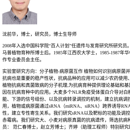
沈前华，博士，研究员，博士生导师
2008年入选中国科学院“百人计划”任遗传与发育研究所研究员。1999-
马普植物育种所博士后。1985年江西农大学士，1985-1
作专业委员会主任。
实验室研究方向：分子植物-病原菌互作 植物如何识别病原
抗病也是重要的稳产性状，抗病品种的应用可以减少农药使用
植物抗病和真菌致病的分子机理,为抗病育种提供理论基础和基因
因在抗病育种中的应用。大麦多个NLR免疫受体蛋白介导对白
能、下游的信号组份、以及抗病转录调控的机制，建立抗病调控网
用，植物或病原菌通过sRNA（miRNA、siRNA）跨界诱
性，建立专性寄生关系。我们研究sRNA以及靶标的功能及调
赤霉病。我们研究大、小麦对病原真菌的抗病遗传，筛选抗病种
员： 范仁春博士，赵立芳博士；齐婷（助理工程师）特别研究