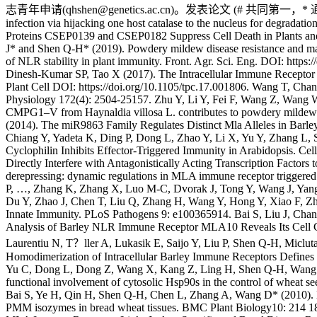
志青年申请(qhshen@genetics.ac.cn)。发表论文 (# 共同第一，* 通讯作者)1. Yuan,
infection via hijacking one host catalase to the nucleus for degrad
Proteins CSEP0139 and CSEP0182 Suppress Cell Death in Plants and C
J* and Shen Q-H* (2019). Powdery mildew disease resistance and mark
of NLR stability in plant immunity. Front. Agr. Sci. Eng. DOI: ht
Dinesh-Kumar SP, Tao X (2017). The Intracellular Immune Receptor 
Plant Cell DOI: https://doi.org/10.1105/tpc.17.001806. Wang T, Cha
Physiology 172(4): 2504-25157. Zhu Y, Li Y, Fei F, Wang Z, Wang 
CMPG1–V from Haynaldia villosa L. contributes to powdery mildew 
(2014). The miR9863 Family Regulates Distinct Mla Alleles in Barl
Chiang Y, Yadeta K, Ding P, Dong L, Zhao Y, Li X, Yu Y, Zhang L, 
Cyclophilin Inhibits Effector-Triggered Immunity in Arabidopsis. C
Directly Interfere with Antagonistically Acting Transcription Factors
derepressing: dynamic regulations in MLA immune receptor triggere
P, …, Zhang K, Zhang X, Luo M-C, Dvorak J, Tong Y, Wang J, Yang 
Du Y, Zhao J, Chen T, Liu Q, Zhang H, Wang Y, Hong Y, Xiao F, Zh
Innate Immunity. PLoS Pathogens 9: e100365914. Bai S, Liu J, Cha
Analysis of Barley NLR Immune Receptor MLA10 Reveals Its Cell C
Laurentiu N, T？ller A, Lukasik E, Saijo Y, Liu P, Shen Q-H, Miclu
Homodimerization of Intracellular Barley Immune Receptors Define
Yu C, Dong L, Dong Z, Wang X, Kang Z, Ling H, Shen Q-H, Wang D, 
functional involvement of cytosolic Hsp90s in the control of wheat 
Bai S, Ye H, Qin H, Shen Q-H, Chen L, Zhang A, Wang D* (2010). Mo
PMM isozymes in bread wheat tissues. BMC Plant Biology10: 214 18. 