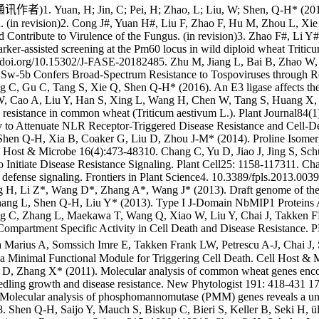
 H; Jin, C; Pei, H; Zhao, L; Liu, W; Shen, Q-H* (2019). The
ation. (in revision)2. Cong J#, Yuan H#, Liu F, Zhao F, Hu M, Zhou L,
ontribute to Virulence of the Fungus. (in revision)3. Zhao F#, Li Y#
er-assisted screening at the Pm60 locus in wild diploid wheat Triticu
tps://doi.org/10.15302/J-FASE-20182485. Zhu M, Jiang L, Bai B, Zhao
Sw-5b Confers Broad-Spectrum Resistance to Tospoviruses through Re
ng C, Gu C, Tang S, Xie Q, Shen Q-H* (2016). An E3 ligase affects th
W, Cao A, Liu Y, Han S, Xing L, Wang H, Chen W, Tang S, Huang X, 
resistance in common wheat (Triticum aestivum L.). Plant Journal84(
ey to Attenuate NLR Receptor-Triggered Disease Resistance and Cell-
Shen Q-H, Xia B, Coaker G, Liu D, Zhou J-M* (2014). Proline Isomeri
ell Host & Microbe 16(4):473-48310. Chang C, Yu D, Jiao J, Jing S, 
 to Initiate Disease Resistance Signaling. Plant Cell25: 1158-117311. 
d defense signaling. Frontiers in Plant Science4. 10.3389/fpls.2013.
H, Li Z*, Wang D*, Zhang A*, Wang J* (2013). Draft genome of the 
ang L, Shen Q-H, Liu Y* (2013). Type I J-Domain NbMIP1 Proteins Ar
ng C, Zhang L, Maekawa T, Wang Q, Xiao W, Liu Y, Chai J, Takken FL
ompartment Specific Activity in Cell Death and Disease Resistance
ta Marius A, Somssich Imre E, Takken Frank LW, Petrescu A-J, Chai J
s a Minimal Functional Module for Triggering Cell Death. Cell Host 
Zhang X* (2011). Molecular analysis of common wheat genes encoding
seedling growth and disease resistance. New Phytologist 191: 418-431 
lecular analysis of phosphomannomutase (PMM) genes reveals a uniqu
Shen Q-H, Saijo Y, Mauch S, Biskup C, Bieri S, Keller B, Seki H, ülk