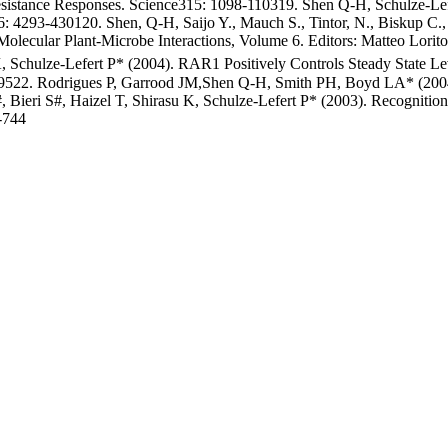
istance Responses. Science315: 1098-110319. Shen Q-H, Schulze-Lefer
6: 4293-430120. Shen, Q-H, Saijo Y., Mauch S., Tintor, N., Biskup C.,
Molecular Plant-Microbe Interactions, Volume 6. Editors: Matteo Lorit
, Schulze-Lefert P* (2004). RAR1 Positively Controls Steady State Le
9522. Rodrigues P, Garrood JM,Shen Q-H, Smith PH, Boyd LA* (2004). T
 Bieri S#, Haizel T, Shirasu K, Schulze-Lefert P* (2003). Recognit
-744