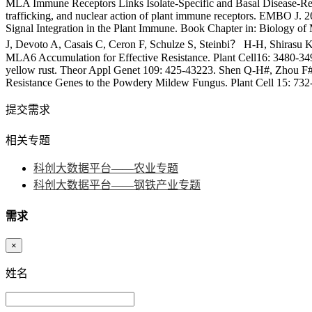
MLA Immune Receptors Links Isolate-Specific and Basal Disease-Res
trafficking, and nuclear action of plant immune receptors. EMBO J. 2
Signal Integration in the Plant Immune. Book Chapter in: Biology of 
J, Devoto A, Casais C, Ceron F, Schulze S, Steinbi？ H-H, Shirasu K
MLA6 Accumulation for Effective Resistance. Plant Cell16: 3480-34
yellow rust. Theor Appl Genet 109: 425-43223. Shen Q-H#, Zhou F#,
Resistance Genes to the Powdery Mildew Fungus. Plant Cell 15: 732
提交需求
相关专题
科创大数据平台——农业专题
科创大数据平台——钢铁产业专题
需求
×
姓名