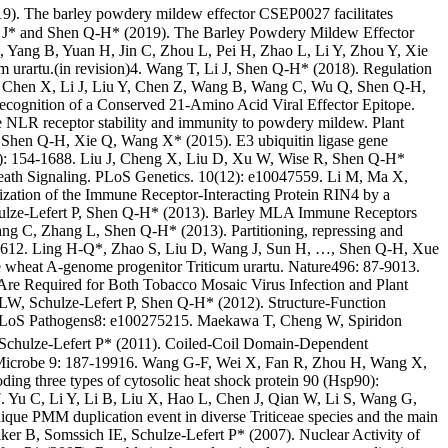
 barley powdery mildew effector CSEP0027 facilitates
 Xie J* and Shen Q-H* (2019). The Barley Powdery Mildew Effector
, Yang B, Yuan H, Jin C, Zhou L, Pei H, Zhao L, Li Y, Zhou Y, Xie
m urartu.(in revision)4. Wang T, Li J, Shen Q-H* (2018). Regulation
 W, Chen X, Li J, Liu Y, Chen Z, Wang B, Wang C, Wu Q, Shen Q-H,
cognition of a Conserved 21-Amino Acid Viral Effector Epitope.
e NLR receptor stability and immunity to powdery mildew. Plant
Shen Q-H, Xie Q, Wang X* (2015). E3 ubiquitin ligase gene
1): 154-1688. Liu J, Cheng X, Liu D, Xu W, Wise R, Shen Q-H*
Death Signaling. PLoS Genetics. 10(12): e10047559. Li M, Ma X,
zation of the Immune Receptor-Interacting Protein RIN4 by a
Schulze-Lefert P, Shen Q-H* (2013). Barley MLA Immune Receptors
Chang C, Zhang L, Shen Q-H* (2013). Partitioning, repressing and
0039612. Ling H-Q*, Zhao S, Liu D, Wang J, Sun H, …, Shen Q-H, Xue
wheat A-genome progenitor Triticum urartu. Nature496: 87-9013.
e Required for Both Tobacco Mosaic Virus Infection and Plant
W, Schulze-Lefert P, Shen Q-H* (2012). Structure-Function
. PLoS Pathogens8: e100275215. Maekawa T, Cheng W, Spiridon
, Schulze-Lefert P* (2011). Coiled-Coil Domain-Dependent
& Microbe 9: 187-19916. Wang G-F, Wei X, Fan R, Zhou H, Wang X,
 three types of cytosolic heat shock protein 90 (Hsp90):
17. Yu C, Li Y, Li B, Liu X, Hao L, Chen J, Qian W, Li S, Wang G,
e PMM duplication event in diverse Triticeae species and the main
er B, Somssich IE, Schulze-Lefert P* (2007). Nuclear Activity of