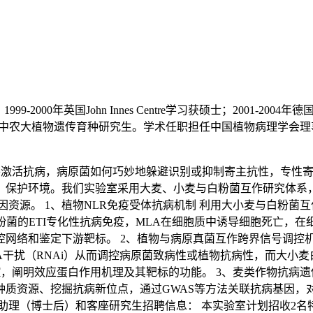
2000年英国John Innes Centre学习获硕士；2001-200
987年华中农大植物遗传育种研究生。学术任职担任中国植物病理学
菌并激活抗病，病原菌如何巧妙地躲避识别或抑制寄主抗性，专性
、保护环境。我们实验室采用大麦、小麦与白粉菌互作研究体系
资源。 1、植物NLR免疫受体抗病机制 利用大小麦与白粉菌
粉菌的ETI专化性抗病免疫，MLA在细胞质中诱导细胞死亡，
络和鉴定下游靶标。 2、植物与病原真菌互作跨界信号调控机制 
导RNA干扰（RNAi）从而调控病原菌致病性或植物抗病性，而
控，阐明效应蛋白作用机理及其靶标的功能。 3、麦类作物抗病
质资源、挖掘抗病新位点，通过GWAS等方法关联抗病基因，
助理（博士后）和客座研究生招聘信息： 本实验室计划招收2名