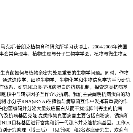
4年德国马克斯-普朗克植物育种研究所学习获博士。2004-2008年德国
会理事会常务理事，植物生理与分子生物学学会，植物与微生物互
寄生真菌如何与植物亲密共处是重要的生物学问题。同时，作物
，通过遗传学、细胞生物学、生物化学和生物信息学等手段研究
互作体系，研究NLR类型抗病蛋白的抗病机制，探索这类抗病基
在细胞核中与转录因子互作介导抗病。我们主要阐明抗病蛋白的功
小分子RNA(sRNA)在植物与病原菌互作中发挥着重要的作
大小麦白粉菌编码并分泌大量效应蛋白从而干扰或抑制寄主的抗病
遗传及抗病基因克隆 麦类作物真菌病害主要包括白粉病、锈病和
对NLR目标基因进行富集和新一代测序并克隆抗病基因。工作人
特别研究助理（博士后）（见所网）和2名客座研究生，欢迎有