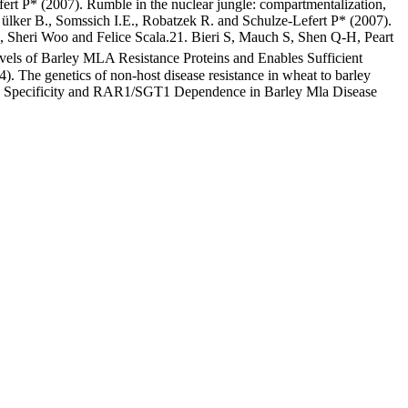
t P* (2007). Rumble in the nuclear jungle: compartmentalization,
 ülker B., Somssich I.E., Robatzek R. and Schulze-Lefert P* (2007).
o, Sheri Woo and Felice Scala.21. Bieri S, Mauch S, Shen Q-H, Peart
vels of Barley MLA Resistance Proteins and Enables Sufficient
he genetics of non-host disease resistance in wheat to barley
ion Specificity and RAR1/SGT1 Dependence in Barley Mla Disease