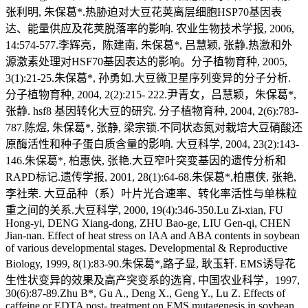
张利明, 朱保葛*.热胁迫对大豆花荚离层细胞HSP70基因表
达、能量供应及花荚脱落率的影响. 农业生物技术学报, 2006,
14:574-577.李辉亮，陈建南, 朱保葛*, 吕慧颖, 张静.热激和外
源激素处理对HSF70基因表达的影响。分子植物育种, 2005,
3(1):21-25.朱保葛*, 孙勇如.大豆微卫星序列变异的分子分析.
分子植物育种, 2004, 2(2):215- 222.尹青女，吕慧颖，朱保葛*,
张静. hsf8 基因转化大豆的研究. 分子植物育种, 2004, 2(6):783-
787.陈煜, 朱保葛*, 张静, 梁宗锁.不同状态氮对栽培大豆硝酸还
原酶活性和种子蛋白质含量的影响. 大豆科学, 2004, 23(2):143-
146.朱保葛*, 柏惠侠, 张艳.大豆窄叶突变基因的遗传分析和
RAPD标记.遗传学报, 2001, 28(1):64-68.朱保葛*,柏惠侠, 张艳,
李社荣. 大豆品种（系）叶片光合速率、转化率活性与单株粒
重之间的关系.大豆科学, 2000, 19(4):346-350.Lu Zi-xian, FU
Hong-yi, DENG Xiang-dong, ZHU Bao-ge, LIU Gen-qi, CHEN
Jian-nan. Effect of heat stress on IAA and ABA contents in soybean
of various developmental stages. Developmental & Reproductive
Biology, 1999, 8(1):83-90.朱保葛*,路子显, 耿玉轩. EMS诱导花
生性状变异的效果及高产突变系的选育, 中国农业科学，1997,
30(6):87-89.Zhu B*, Gu A., Deng X., Geng Y., Lu Z. Effects of
caffeine or EDTA post- treatment on EMS mutagenesis in soybean,