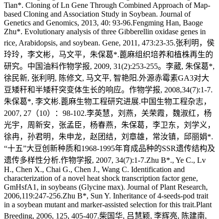
Tian*. Cloning of Ln Gene Through Combined Approach of Map-
based Cloning and Association Study in Soybean. Journal of
Genetics and Genomics, 2013, 40: 93-96.Fengming Han, Baoge
Zhu*. Evolutionary analysis of three Gibberellin oxidase genes in
rice, Arabidopsis, and soybean. Gene, 2011, 473:23-35.张利明，侯
玲玲，李文彬，马文平，朱保葛*.蓖麻组织培养和植株再生的
研究。中国油料作物学报, 2009, 31(2):253-255。李葳, 朱保葛*,
徐民新, 张利明, 陈修文, 马文平, 智艳阳.外源赤霉素GA3对大
豆矮秆和半矮秆突变体生长的响应。作物学报, 2008,34(7):1-7.
朱保葛*, 李文彬.蓖麻生物工程研究进展.中国生物工程杂志，
2007, 27（10）：98-102.李英慧，刘燕，关荣霞，魏淑红，杨
光宇，周新安，张孟臣，杨春燕，朱保葛，李卫东，刘学义，
徐冉，孙君明，朱申龙，赵团结，刘章雄，常汝镇，邱丽娟*.
“十五”大豆创新种质和1968-1995年育成品种的SSR遗传结构及
遗传多样性分析.作物学报, 2007, 34(7):1-7.Zhu B*., Ye C., Lv
H., Chen X., Chai G., Chen J., Wang C. Identification and
characterization of a novel heat shock transcription factor gene,
GmHsfA1, in soybeans (Glycine max). Journal of Plant Research,
2006,119:247-256.Zhu B*, Sun Y. Inheritance of 4-seeds-pod trait
in a soybean mutant and marker-assisted selection for this trait.Plant
Breeding, 2006, 125, 405-407.柴国华, 吕慧颖, 李辉亮, 陈建南,