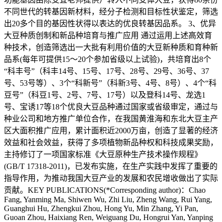
不同世代的转基因新材料，经分子检测和目标性状鉴定，筛选
出20多个目的基因性状得以表达的优良转基因品系。 3、优异
大豆种质创制和新品种培育与推广应用 通过运用上述高效育
种技术，创造筛选出一大批有利用价值的大豆新种质和育种新
品系(每年可提供15～20个参加省级以上试验)，共培育出8个
“科丰号”（科丰14号、15号、17号、28号、29号、36号、37
号、53号等）、3个“科新号”（科新3号、4号、8号）、4个“科
豆号”（科豆1号、2号、7号、17号）以及登科14号、龙选1
号、宝诱17等18个优良大豆品种通过国家或省级审定，通过与
种业公司和地方推广单位合作，在我国黄淮海和东北大豆主产
区大面积推广应用，累计面积近2000万亩，创造了显著的经济
效益和社会效益，获得了多项植物新品种权和科技成果奖励，
主持修订了一项国家标准《大豆原种生产技术操作规程》
(GB/T 17318-2011)，已发布实施，在生产实践中发挥了重要的
指导作用，为推动我国大豆产业的发展和农民增收做出了实际
贡献。KEY PUBLICATIONS(*Corresponding author)：Chao
Fang, Yanming Ma, Shiwen Wu, Zhi Liu, Zheng Wang, Rui Yang,
Guanghui Hu, Zhengkui Zhou, Hong Yu, Min Zhang, Yi Pan,
Guoan Zhou, Haixiang Ren, Weiguang Du, Hongrui Yan, Yanping