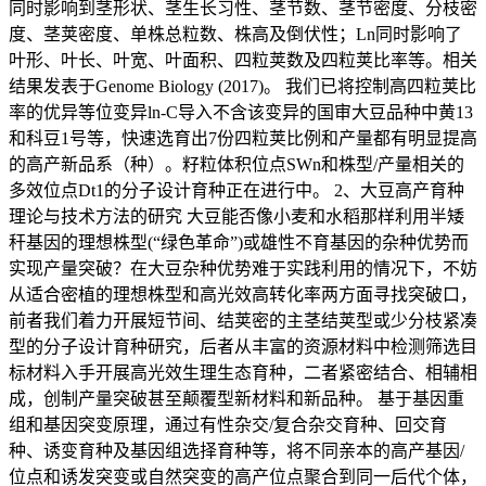
同时影响到茎形状、茎生长习性、茎节数、茎节密度、分枝密
度、茎荚密度、单株总粒数、株高及倒伏性；Ln同时影响了
叶形、叶长、叶宽、叶面积、四粒荚数及四粒荚比率等。相关
结果发表于Genome Biology (2017)。 我们已将控制高四粒荚比
率的优异等位变异ln-C导入不含该变异的国审大豆品种中黄13
和科豆1号等，快速选育出7份四粒荚比例和产量都有明显提高
的高产新品系（种）。籽粒体积位点SWn和株型/产量相关的
多效位点Dt1的分子设计育种正在进行中。 2、大豆高产育种
理论与技术方法的研究 大豆能否像小麦和水稻那样利用半矮
秆基因的理想株型(“绿色革命”)或雄性不育基因的杂种优势而
实现产量突破？在大豆杂种优势难于实践利用的情况下，不妨
从适合密植的理想株型和高光效高转化率两方面寻找突破口，
前者我们着力开展短节间、结荚密的主茎结荚型或少分枝紧凑
型的分子设计育种研究，后者从丰富的资源材料中检测筛选目
标材料入手开展高光效生理生态育种，二者紧密结合、相辅相
成，创制产量突破甚至颠覆型新材料和新品种。 基于基因重
组和基因突变原理，通过有性杂交/复合杂交育种、回交育
种、诱变育种及基因组选择育种等，将不同亲本的高产基因/
位点和诱发突变或自然突变的高产位点聚合到同一后代个体，