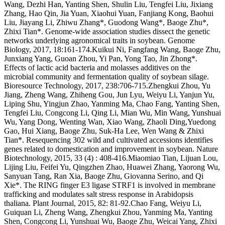
Wang, Dezhi Han, Yanting Shen, Shulin Liu, Tengfei Liu, Jixiang
Zhang, Hao Qin, Jia Yuan, Xiaohui Yuan, Fanjiang Kong, Baohui
Liu, Jiayang Li, Zhiwu Zhang*, Guodong Wang*, Baoge Zhu*,
Zhixi Tian*. Genome-wide association studies dissect the genetic
networks underlying agronomical traits in soybean. Genome
Biology, 2017, 18:161-174.Kuikui Ni, Fangfang Wang, Baoge Zhu,
Junxiang Yang, Guoan Zhou, Yi Pan, Yong Tao, Jin Zhong*.
Effects of lactic acid bacteria and molasses additives on the
microbial community and fermentation quality of soybean silage.
Bioresource Technology, 2017, 238:706-715.Zhengkui Zhou, Yu
Jiang, Zheng Wang, Zhiheng Gou, Jun Lyu, Weiyu Li, Yanjun Yu,
Liping Shu, Yingjun Zhao, Yanming Ma, Chao Fang, Yanting Shen,
Tengfei Liu, Congcong Li, Qing Li, Mian Wu, Min Wang, Yunshuai
Wu, Yang Dong, Wenting Wan, Xiao Wang, Zhaoli Ding,Yuedong
Gao, Hui Xiang, Baoge Zhu, Suk-Ha Lee, Wen Wang & Zhixi
Tian*. Resequencing 302 wild and cultivated accessions identifies
genes related to domestication and improvement in soybean. Nature
Biotechnology, 2015, 33 (4) : 408-416.Miaomiao Tian, Lijuan Lou,
Lijing Liu, Feifei Yu, Qingzhen Zhao, Huawei Zhang, Yaorong Wu,
Sanyuan Tang, Ran Xia, Baoge Zhu, Giovanna Serino, and Qi
Xie*. The RING finger E3 ligase STRF1 is involved in membrane
trafficking and modulates salt stress response in Arabidopsis
thaliana. Plant Journal, 2015, 82: 81-92.Chao Fang, Weiyu Li,
Guiquan Li, Zheng Wang, Zhengkui Zhou, Yanming Ma, Yanting
Shen, Congcong Li, Yunshuai Wu, Baoge Zhu, Weicai Yang, Zhixi