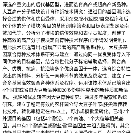
筛选产量突出的后代基因型，进而选育高产或超高产新品种。
大豆高产分子模块设计育种新技术研究：通过目的基因测序选
择合适的供体和优良受体，采用杂交/多代回交/自交程序和后
代个体的分子模块(含目的基因)测序筛查和目标表型鉴定及南
繁加代等，分析分子模块的遗传效应和表型贡献度，创建了一
种高效的高产分子模块定向育种技术程序(已申请发明专利)，
用此技术已选育出7份增产显著的高产新品系(种)。 大豆多基
因聚合育种技术体系研究与建立：通过向同一优良受体导入不
同供体的目标基因，结合每世代分子标记辅助选择，聚合高
产、优质、抗病、抗逆等多个优良基因于一体，选育综合特性
突出的新材料，分析每一育种环节的效果及稳定性，建立了一
套多基因高效聚合育种体系及程序。运用该技术体系已培育出
4个国审或省审大豆新品种和20多份特性突出的新种质和新品
系。 抗逆和优质转基因大豆育种研究：通过多年探索和系统
研究，建立了稳定有效的农杆菌介导大豆子叶节/胚尖遗传转
化技术，转化率稳定在3%以上，可小规模批量转化。已将7个
外源目的基因（包括4个耐逆、2个高油、1个大粒等相关基
因，其中有2个耐高温或耐盐/耐旱基因由本组克隆得到，其余
功能基因由陈受宜老师提供）转入不同受体大豆，获得80余份