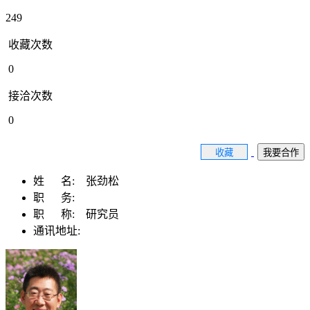
249
收藏次数
0
接洽次数
0
收藏
我要合作
姓 名:
张劲松
职 务:
职 称:
研究员
通讯地址: