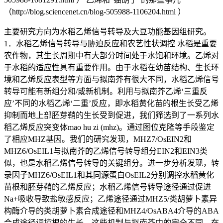
（http://blog.sciencenet.cn/blog-505988-1106204.html ）
主要研究方向为水稻乙烯信号转导及大豆功能基因组研究。 1．水稻乙烯信号转导与胁迫反应和农艺性状调控 水稻是重要农作物，其生长周期中有大部分时间处于水饱和环境。乙烯对于水稻的适应性具有重要作用。由于水稻在幼苗结构、生长环境和乙烯反应表型等方面与拟南芥有很大不同，水稻乙烯信号转导可能有新组分和/或新机制。利用与拟南芥乙烯‘三重反应’不同的水稻乙烯‘二重’反应，即水稻黄化苗的根生长受乙烯抑制而地上部胚芽鞘的生长受到促进，我们筛选到了一系列水稻乙烯反应突变体mao hu zi (mhz)。通过图位克隆等手段鉴定了相应MHZ基因。我们的研究发现，MHZ7/OsEIN2和MHZ6/OsEIL1与拟南芥的乙烯信号转导组分EIN2和EIN3类似，也是水稻乙烯信号转导的关键组分。进一步分析发现，转录因子MHZ6/OsEIL1和其同源蛋白OsEIL2分别调控水稻黄化苗根和胚芽鞘的乙烯反应；水稻乙烯信号转导途径通过促进Na+吸收导致盐敏感反应；乙烯途径通过MHZ5/类胡萝卜素异构酶介导的类胡萝卜素合成途径和MHZ4/OsABA4介导的ABA合成途径调控根的生长。这些机制与拟南芥中的完全不同。在拟南芥中，转录因子EIN3和EIL1对乙烯反应的调控没有器官特异性；乙烯信号转导提高耐盐性；ABA通过乙烯途径调控根的生长。对一个gaoyao1（gy1）突变体的分析发现，乙烯途径抑制GY1/磷脂酶A1介导的茉莉酸合成促进中胚轴和胚芽鞘伸长；通过对3000份水稻资源分析，也鉴定了一个优异等位变异GY1376T有益于中胚轴伸长,这对于培育旱种直播水稻品种具有实际意义。进一步对新的乙烯信号转导相关蛋白MHZ1/2/3和MHZ9/10/11的研究，将揭示水稻乙烯信号转导的新组分和新机制。 我们前期在乙烯领域的研究发现，尽管乙烯受体具有类似细菌的双组分信号系统的组氨酸激酶结构域，但II类乙烯受体如烟草的NTHK1和NTHK2及水稻的OsETR2具有Ser/Thr激酶活性；乙烯信号转导对于烟草及拟南芥的耐盐性是必需的；乙烯受体互作蛋白如TCTP、Ankyrin结构域蛋白NEIP2和SAUR76/77/78可通过稳定受体等方式减弱乙烯反应，促进植物生长，而乙烯可诱导这些蛋白表达，这揭示了乙烯反应的反馈调控机制。 2．大豆油脂和耐逆调控机制研究 大豆是重要的蛋白和油料作物，我们致力于鉴定相应的调节基因并研究其在调控大豆油脂等品质和胁迫反应中的功能。这些研究对于改善大豆品质及耐逆性具有重要的实际意义。通过对10个栽培大豆资源和10个野生大豆资源不同发育阶段籽粒进行RNA测序，鉴定了2个栽培大豆特异的基因共表达调控网络。通过比较网络节点基因与相应籽粒性状QTL的重叠性，鉴定出了调控大豆油脂合成的GmZF351,GmNFYA及调控粒重的GmGA20OX基因，其中GmZF351是调控从糖酵解、脂肪酸合成、TAG形成，到油体形成的重要因子（master regulator）。进一步利用源于高油低油材料的RIL群体，通过重测序及QTL定位，鉴定了油脂和粒重调控QTL，并克隆了来源于野生大豆的PP2C-1基因，该基因编码的蛋白通过与GmBZR1互作使其脱磷酸化，从而激活BR途径提高粒重。在栽培大豆中还有约40%材料不含PP2C-1位点，进一步将此位点导入将可能提高大豆产量潜力。 前期通过对大豆不同器官及发育中的大豆籽粒进行转录组分析，鉴定了数十个种子特异表达且与油份积累同步的转录因子基因。深入研究发现大豆GmbZIP123可通过激活蔗糖转运蛋白基因和细胞壁蔗糖转化酶基因表达，从而促进糖分从叶片向种子的转运来提高油脂合成和积累。也发现了另一个大豆GmMYB73可与GL3和EGL3互作抑制GL2表达，从而解除了GL2对PLDα1的抑制。PLDα1高表达促进磷脂酰胆碱PC转化为磷脂酸PA和二脂酰基甘油DAG和三酰甘油TAG，使种子和叶片油份积累得到提高。我们的研究揭示了大豆油份积累的新机制，对于大豆品质改良具有重要意义。也鉴定了一系列胁迫应答的转录因子等调控基因，研究了它们在大豆耐逆中的作用。近期主要论文： Zhao H, Duan KX, Ma B, Yin CC, Hu Y, Tao JJ, Huang YH, Cao WQ, Chen H, Yang C, Zhang ZG, He SJ, Zhang WK, Wan XY, Lu TG, Chen SY, Zhang JS (2020) Histidine kinase MHZ1/OsHK1 interacts with ethylene receptors to regulate root growth in rice. Nat Commun. 11(1): 518. doi: 10.1038/s41467-020-14313-0. Bian XH, Li W, Niu CF, Wei W, Hu Y, Han JQ, Lu X, Tao JJ, Jin M, Qin H, Zhou B, Zhang WK, Ma B, Wang GD, Yu DY, Lai YC, Chen SY, Zhang JS (2020) A class B heat shock factor selected for during soybean domestication contributes to salt tolerance by promoting flavonoid biosynthesis. New Phytol. 225:268-283. doi: 10.1111/nph.16104. https://rdcu.be/bSLmfYin D＃*, Ji C＃, Song Q＃, Zhang W＃, Zhang X, Zhao K, Chen CY, Wang C, He G, Liang Z, Ma X, Li Z, Tang Y, Wang Y, Li K, Ning L, Zhang H, Zhao K, Li X, Yu H, Lei Y, Wang M, Ma L, Zheng H, Zhang Y, Zhang JS*, Hu W*, Chen ZJ*. (2019) Comparison of Arachis monticola with diploid and cultivated tetraploid genomes reveals asymmetric subgenome evolution and improvement of peanut. Adv. Sci. DOI:10.1002/advs.201901672Zheng H, Dong L, Han X, Jin H, Yin C, Han Y, Li B, Qin H, Zhang JS, Shen Q, Zhang K, Wang D (2019) The TuMYB46L-TuACO3 module regulates ethylene biosynthesis in einkorn wheat defense to powdery mildew. New Phytol. 2019 Nov 1. doi: 10.1111/nph.16305. Zhou Y, Xiong Q, Yin CC, Ma B, Chen SY, Zhang JS (2019) Ethylene biosynthesis, signaling and crosstalk with other hormones in rice. Small Methods. https://doi.org/10.1002/smtd.201900278Wei W, Liang DW, Bian XH, Shen M, Xiao JH, Zhang WK, Ma B, Lin Q, Lv J, Chen X, Chen SY, Zhang JS (2019) GmWRKY54 improves drought tolerance through activating genes in ABA and Ca2+ signaling pathways in transgenic soybean. Plant J. 100: 384-398 doi: 10.1111/tpj.14449Yin CC, Ma B, Zhao H, Chen SY, Zhang JS (2018) Screening and Genetic Analysis of Ethylene-Response Mutants in Etiolated Rice Seedlings. Bio-Protocol, DOI:10.21769/BioProtoc.3001Yin D, Ji C, Ma X, Li H, Zhang W, Li S, Liu F, Zhao K, Li F, Li K, Ning L, He J, Wang Y, Zhao F, Xie Y, Zheng H, Zhang X, Zhang Y, Zhang JS. (2018) Genome of an allotetraploid wild peanut Arachis monticola: a de novo assembly. GigaScience, 7(6): 1-9. doi: 10.1093/gigascience/giy066.Chen H, Ma B, Zhou Y, He SJ, Tang SY, Lu X, Xie Q, Chen SY, Zhang JS (2018) E3 ubiquitin ligase SOR1 regulates ethylene response in rice root by modulating stability of Aux/IAA protein. Proc Natl Acad Sci USA. 115: 4513-4518.Callis J: F1000Prime Recommendation of [Chen H et al., Proc Natl Acad Sci USA 2018 , 115(17):4513-4518]. In F1000Prime, 11 Jul 2018; DOI: 10.3410/f.733025177.793547890. F1000Prime.com/733025177#eval793547890 Ma B, Zhou Y, Chen H, He SJ, Huang YH, Zhao H, Lu X, Zhang WK, Pang JH, Chen SY, Zhang JS (2018) Membrane protein MHZ3 stabilizes OsEIN2 in rice by interacting with its Nramp-like domain. Proc Natl Acad Sci USA. 115: 2520-2525. doi: 10.1073/pnas.1718377115.Tao JJ, Wei W, Pan WJ, Lu L, Li QT, Ma JB, Zhang WK, Ma B, Chen SY, Zhang JS (2018) An Alfin-like gene from Atriplex hortensis enhances salt and drought tolerance and abscisic acid response in transgenic Arabidopsis. Sci. Rep. 8(1): 2707. doi: 10.1038/s41598-018-21148-9.Zhao S, Hong W, Wu J, Wang Y, Ji S, Zhu S, Wei C, Zhang JS, Li Y (2017) A viral protein promotes host SAMS1 activity and ethylene production for the benefit of virus infection. eLife, 6: e27529. DOI: https://doi.org/10.7554/eLife.27529 .Yin CC, Zhao H, Ma B, Chen SY and Zhang JS (2017) Diverse Roles of Ethylene in Regulating Agronomic Traits in Rice. Front. Plant Sci. 8:1676. doi: 10.3389/fpls.2017.01676.Wei W, Tao JJ, Chen HW, Li QT, Zhang WK, Ma B, Lin Q, Zhang JS, Chen SY (2017) A histone code reader and a transcriptional activator interact to regulate genes for salt tolerance. Plant Physiol. 175: 1304-1320.How Rice Seedlings Emerge from Soil. The Plant Cell in a Nutshell, by Nancy Eckardt, https://plantae.org/research/the-plant-cell/#nutshellXiong Q, Ma B, Lu X, Huang YH, He SJ, Yang C, Yin CC, Zhao H, Zhou Y, Zhang WK, Wang WS, Li ZK, Chen SY,Zhang JS (2017) Ethylene-Inhibited Jasmonic Acid Biosynthesis Promotes Mesocotyl/Coleoptile Elongation of Etiolated Rice Seedlings. Plant Cell, 29: 1053-1072.Hao D, Sun X, Ma B, Zhang JS, Guo H (2017) Ethylene. In Hormone Metabolism and Signaling in Plants, pp203-241, edited by Li J, Li C and Smith MS. Elsevier Ltd. http://www.sciencedirect.com/science/article/pii/B9780128115626000062.Pan WJ, Tao JJ, Cheng T, Shen M, Ma JB, Zhang WK, Lin Q, Ma B, Chen SY, Zhang JS (2017) Soybean NIMA-related Kinase1 Promotes Plant Growth and Improves Salt and Cold Tolerance. Plant Cell Physiol. 58: 1268-1278.Lu X, Xiong Q, Cheng T, Li QT, Liu XL, Bi YD, Li W, Zhang WK, Ma B, Lai YC, Du WG, Man WQ, Chen SY, Zhang JS (2017). A PP2C-1 Allele Underlying a Quantitative Trait Locus Enhances Soybean 100-Seed Weight. Mol. Plant, 10: 670-684.Ma B, Zhang JS (2017). Analysis of growth and molecular responses to ethylene in etiolated rice seedlings. Methods Mol Biol. 1573: 237-243. doi: 10.1007/978-1-4939-6854-1_16.Li QT, Lu X, Song Q, Chen HW, Wei W, Tao JJ, Bian XH, Shen M, Ma B, Zhang WK, Bi YD, Li W, Lai YC, Lam SM, Shui G, Chen SY, Zhang JS (2017). Selection for a zinc-finger protein contributes to seed oil increase during soybean domestication. Plant Physiol. 173:2208-2224.Yang C, Li W, Cao J, Meng F, Yu Y, Huang J, Jiang L, Liu M, Zhang Z, Chen X, Miyamoto K, Yamane H, Zhang JS, Chen SY, Liu J (2017). Activation of ethylene signaling pathways enhances disease resistance by regulating ROS and phytoalexin production in rice. Plant J. 89 (2): 338-353.张玉芹，陆 翔，李擎天，陈受宜，张劲松 (2016). 大豆品质调控基因克隆和功能研究进展. 中国农业科学, 49 (22): 4299-4309..Zhang YQ, Lu X, Zhao FY, Li QT, Niu SL, Wei W, Zhang WK, Ma B, Chen SY, Zhang JS (2016). Soybean GmDREBL increases lipid content in seeds of transgenic Arabidopsis. Sci. Rep. 6: 34307; doi: 10.1038/srep34307.Tao JJ, Chen SY, Zhang JS (2016) Simple methods for screening and statistical analysis of leaf epidermal cells in dicotyledonous plants. Bio-protocol, 6(17): e1916. http://www.bio-protocol.org/e1916.赵赫，陈受宜，张劲松（2016）乙烯信号转导与植物非生物胁迫反应调控研究进展。生物技术通报，32 （10）：1-10Yin CC, Ma B, Wang W, Xiong Q, Zhao H, Chen SY, Zhang JS (2016) RNA Extraction and Preparation in Rice (Oryza sativa). Curr Protoc Plant Biol. 1:411-418. DOI: 10.1002/cppb.20023Pan WJ, Tao JJ, Cheng T, Bian XH, Wei W, Zhang WK, Ma B, Chen SY, Zhang JS (2016) Soybean miR172a improves salt tolerance and can function as a long distance signal.Mol Plant, 9: 1337-1340.Lu X, Li QT, Xiong Q, Li W, Bi YD, Lai YC, Liu XL, Man WQ, Zhang WK, Ma B, Chen SY, Zhang JS (2016) The transcriptomic signature of developing soybean seeds reveals genetic basis of seed trait adaptation during domestication. Plant J. 86: 530-544.沈鸣，陈受宜，张劲松（2016）乙烯对豆科植物生长发育和根瘤形成的影响。大豆科学，35（2）：330-336.Tao JJ, Chen HW, Ma B, Zhang WK, Chen SY, Zhang JS (2015) The role of ethylene in plants under salinity stress. Front Plant Sci 6: 1059. doi: 10.3389/fpls.2015.01059.Li ZG, Chen HW, Li QT, Tao JJ, Bian XH, Ma B, Zhang WK, Chen SY, Zhang JS (2015) Three SAUR proteins SAUR76, SAUR77 and SAUR78 promote plant growth in Arabidopsis. Sci. Rep. 5: 12477. doi: 10.1038/srep12477Yang C, Ma B, He SJ, Xiong Q, Duan KX, Yin CC, Chen H, Lu X, Chen SY, Zhang JS (2015) MHZ6/OsEIL1 and OsEIL2 regulate ethylene response of roots and coleoptiles and negatively affect salt tolerance in rice. Plant Physiol. 169:148-165.Wang F, Chen HW, Li QT, Wei W, Li W, Zhang WK, Ma B, Bi YD, Lai YC, Liu XL, Man WQ, Zhang JS, Chen SY (2015) GmWRKY27 interacts with GmMYB174 to reduce expression of GmNAC29 for stress tolerance in soybean plants. Plant J. 83:224-236.Tao JJ, Cao YR, Chen HW, Wei W, Li QT, Ma B, Zhang WK, Chen SY and Zhang JS (2015) Tobacco TCTP interacts with ethylene receptor NTHK1 and enhances plant growth through promotion of cell proliferation. Plant Physiol. 169:96-114.Yin CC, Ma B, Collinge DP, Pogson BJ, He SJ , Xiong Q , Duan KX, Chen H, Yang C, Lu X, Wang YQ , Zhang WK, Chu CC, Sun XH, Fang S, Chu JF, Lu TG, Chen SY, and Zhang JS (2015) Ethylene responses in rice roots and coleoptiles are differentially regulated by a carotenoid isomerase-mediated abscisic acid pathway. Plant Cell, 27(4):1061-1081. Yang C, Lu X, Ma B, Chen SY, Zhang JS(2015) Ethylene signaling in rice and Arabidopsis