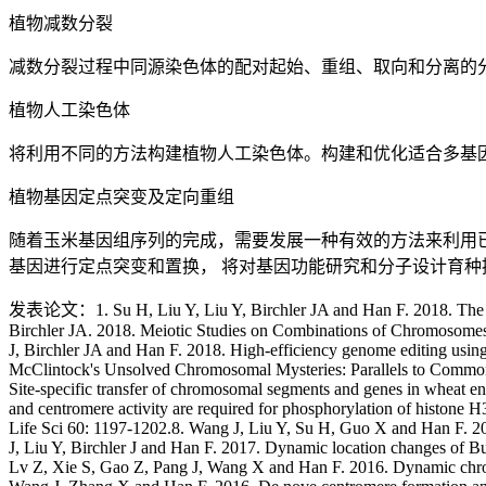
植物减数分裂
减数分裂过程中同源染色体的配对起始、重组、取向和分离的
植物人工染色体
将利用不同的方法构建植物人工染色体。构建和优化适合多基
植物基因定点突变及定向重组
随着玉米基因组序列的完成，需要发展一种有效的方法来利用
基因进行定点突变和置换， 将对基因功能研究和分子设计育种
发表论文：1. Su H, Liu Y, Liu Y, Birchler JA and Han F. 2018. The Behavior of the Maize B Chromosome and Centromere. Genes 9: 476.2. Han F, Lamb JC, McCaw ME, Gao Z, Zhang B, Swyers NC and Birchler JA. 2018. Meiotic Studies on Combinations of Chromosomes With Different Sized Centromeres in Maize. Front Plant Sci 9: 785.3. Feng C, Su H, Bai H, Wang R, Liu Y, Guo X, Liu C, Zhang J, Yuan J, Birchler JA and Han F. 2018. High-efficiency genome editing using a dmc1 promoter-controlled CRISPR/Cas9 system in maize. Plant Biotechnol J 16: 1848-1857.4. Birchler JA and Han F. 2018. Barbara McClintock's Unsolved Chromosomal Mysteries: Parallels to Common Rearrangements and Karyotype Evolution. Plant Cell30: 771-779.5. Yuan J, Shi Q, Guo X, Liu Y, Su H, Guo X, Lv Z and Han F. 2017. Site-specific transfer of chromosomal segments and genes in wheat engineered chromosomes. J Genet Genomics 44: 531-539.6. Liu Y, Su H, Liu Y, Zhang J, Dong Q, Birchler JA and Han F. 2017. Cohesion and centromere activity are required for phosphorylation of histone H3 in maize. Plant J 92: 1121-1131.7. Zhang J and Han F. 2017. Centromere pairing precedes meiotic chromosome pairing in plants. Sci China Life Sci 60: 1197-1202.8. Wang J, Liu Y, Su H, Guo X and Han F. 2017. Centromere structure and function analysis in wheat-rye translocation lines. Plant J 91: 199-207.9. Su H, Liu Y, Dong Q, Feng C, Zhang J, Liu Y, Birchler J and Han F. 2017. Dynamic location changes of Bub1-phosphorylated-H2AThr133 with CENH3 nucleosome in maize centromeric regions. New Phytol 214: 682-694.10. Su H, Liu Y, Liu Y, Lv Z, Xie S, Gao Z, Pang J, Wang X and Han F. 2016. Dynamic chromatin changes associated with de novo centromere formation in maize euchromatin. Plant J 88: 854-866.11. Guo X, Su H, Shi Q, Fu S, Wang J, Zhang X and Han F. 2016. De nove centromere formation and centromeric sequence expansion in wheat and its wide hybrids. PLoS Genet 12: e1005997.12. Feng C, Yuan J, Wang R, Liu Y, Birchler J and Han F. 2016. Efficient targeted genome modification in maize using CRISPR/Cas9 system. J Genet Genomics 43: 37-43.13. Liu Y, Su H, Pang J, Gao Z, Wang X, Birchler J and Han F. 2015. Sequential de novo centromere formation and inactivation on a chromosomal fragment in maize. Proc Natl Acad Sci U S A 112: 1263-1271.14. Feng C, Liu Y, Su H, Wang H, Birchler J and Han F. 2015. Recent advances in plant centromere biology. Sci China Life Sci 58: 240-245.15. Guo X, Shi Q, Wang J, Hou Y, Wang Y and Han F. 2015. Characterization and genome changes of new amphiploids from wheat wide hybridization. J Genet Genomics 42: 459-461.16. Guo X, Han F. 2014. Asymmetric epigenetic modification and elimination of rDNA sequences by polyploidization in wheat. Plant Cell 26: 1-18.17. Yuan J, Guo X, Hu J, Lv Z and Han F. 2014. Characterization of two CENH3 genes and their roles in wheat evolution. New Phytol 206: 839-851.18. Zhang J, Zhang B, Su H, Birchler J and Han F. 2014. Molecular mechanisms of homologous chromoso me pairing and segregation in plants. J Genet Genomics 41: 117-123.19. Zhang B, Dong Q, Su H, Birchler J and Han F. 2014. Histone phosphorylation: its role during cell cycle and centromere identity in plants. Cytogenet Genome Res 143: 144-149.20. Zhang J, Pawloski W and Han F. 2013. Centromere pairing in early meiotic prophase requires active centro