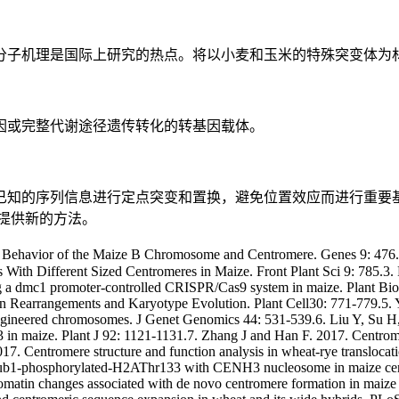
分子机理是国际上研究的热点。将以小麦和玉米的特殊突变体为
因或完整代谢途径遗传转化的转基因载体。
已知的序列信息进行定点突变和置换，避免位置效应而进行重要
提供新的方法。
meres and precedes installation of the synaptonemal complex in maize. Plant Cell 25: 3900-3909.21. Fu S, Lv Z, Gao Z, Wu H, Pang J, Zhang B, Dong Q, Guo X, Wang X, Birchler J and Han F. 2013. De novo centromere formation on a chromosome fragment in maize. Proc Natl Acad Sci U S A 110: 6033-6036.22. Zhang B, Lv Z, Pang J, Liu Y, Guo X, Fu S, Li J, Dong Q, Wu H, Gao Z, Wang X and Han F. 2013. A functional centromere after loss of centromeric and gain of ectopic sequences. Plant Cell 25: 1979-1989.23. Zhang H, Bian Y, Gou X, Zhu B, Xu C, Qi B, Li N, Rustgi S, Zhou H, Han F, Jiang J, Wettstein D and Liu B. 2013. Persistent whole-chromosome aneuploidy is generally associated with nascent allohexaploid wheat. Proc Natl Acad Sci U S A 110: 3447-3452.24. Fu S, Lv Z, Guo X, Zhang X and Han F. 2013. Alteration of terminal heterochromatin and chromosome rearrangements in derivatives of wheat-rye hybrids. J Genet Genomics 40: 413-420.25. Deng C, Bai L, Fu S, Yin W, Zhang Y, Chen Y, Wang R, Zhang X, Han F and Hu Z. 2013. Microdissection and Chromosome Painting of the Alien Chromosome in an Addition Line of Wheat - Thinopyrum intermedium. PLoS One 14: e72564.26. Birchler J and Han F. 2013. Centromere epigenetics in plants. J Genet Genomics 40: 201-204.27. Gao Z, Han F, Danilova T, Lamb J, Albert P and Birchler J. 2013. Labeling meiotic chromosomes in maize with fluorescence in situ hybridization. Methods Mol Biol 990:35-43.28. Masonbrink R, Fu S, Han F and Birchler J. 2013. Heritable loss of replication control of a minichromosome derived from the B chromosome of Maize. Genetics 193: 77-84.29. Dong Q and Han F. 2012. Phosphorylation of H2A is associated with centromere function and maintenance in meiosis. Plant J 71: 800-809.30. Yu C, Han F, Zhang J, Birchler J and Peterson T. 2012. A transgenic system for generation of transposon Ac/Ds-induced chromosome rearrangements in rice. Theor Appl Genet 125: 1449-1462.31. Qi B, Huang W, Zhu B, Zhong X, Guo J, Zhao N, Xu C, Zhang H, Pang J, Han F and Liu B. 2012. Global transgenerational gene expression dynamics in two newly synthesized allohexaploid wheat (Triticum aestivum) lines. BMC Biol 10: 3.32. Fu S, Lv Z, Qi B, Guo X, Li J, Liu B and Han F. 2012. Molecular cytogenetic characterization of wheat-Thinopyrum elongatum addition, substitution and translocation lines with a novel source of resistance to wheat Fusarium Head Blight. J Genet Genomics 39: 103-110.33. Fu S, Gao Z, Birchler J and Han F. 2012. Dicentric chromosome formation and epigenetics of centromere formation in plants. J Genet Genomics 39: 125-130.34. Gao Z, Fu S, Dong Q, Han F and Birchler J. 2011. Inactivation of a centromere during the formation of a translocation in maize. Chromosome Res 19: 755-761.35. Koo D, Han F, Birchler J and Jiang J. 2011. Distinct DNA methylation patterns associated with active and inactive centromeres of the maize B chromosome. Genome Res 21: 908-914.36. Birchler J, Gao Z, Shanma A, Presting G and Han F. 2011. Epigenetic aspects of centromere function in plants. Curr Opin in Plant Biol 14: 217–222.37. Yin W, Birchler J and Han F. 2011. Maize centromeres: where sequences meets epigenetics. Frontiers in Biology 6: 102-108.38. Zhao N, Xu L, Li M, Zhang H, Zhu B, Qi B, Xu C, Han F and Liu B. 2011.Chromosomal and genome wide molecular changes associated with initial stages of allohexaploidization in wheat can be transit