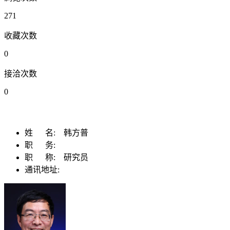
271
收藏次数
0
接洽次数
0
姓 名:
韩方普
职 务:
职 称:
研究员
通讯地址: