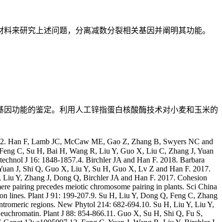
材料来研究上述问题，分离减数分裂相关基因并阐明其功能。
基因功能的鉴定。利用人工锌指蛋白核酸酶技术对小麦和玉米的
 and incidental. Genome 54: 692-699.39. Zhao N, Zhu B, Li M, Wang L, Xu L, Zhang H, Zheng S, Qi B, Han F and Liu B. 2011. Extensive and heritable epigenetic remodeling and genetic stability accompany allohexaploidization of wheat. Genetics 188: 499-510.40. Han F, Gao Z and Birchler J. 2009. Reactivation of an Inactive Centromere Reveals Epigenetic and Structural Components for Centromere Specification in Maize. Plant Cell 21: 1929-1939.41. Birchler J and Han F. 2009. Maize Centromeres: Structure, Function and Epigenetics. Annu Rev Genet 43: 287-303.42. Birchler J, Gao Z and Han F. 2009. Pairing in Plant: import is important. Proc Natl Acad Sci USA 106: 19751-19752.43. Wolfgruber T, Sharma A, Schneider K, Albert P, Koo D, Shi J, Gao Z, Han F, Lee H, Xu R, Allison J, Birchler J, Jiang J, Dawe K and Presting G. 2009. Maize centromere structure and evolution: sequence analysis of centromeres 2 and 5 reveals a major role for retrotransposons. PLoS Genetics 5: e1000743.44. Lamb J, Yu W, Han F and James A. Birchler. 2008. Plant Centromeres. Plant Genomes. Genome Dynamics. 4: pp. 95-107.45. Vega J, Yu W, Han F, Kato A, Peters E and Birchler J. 2008. Placement of Cre-lox site-specific recombination cassette in the maize genome by Agrobacterium-mediated gene transformation with a BIBAC vector system. Plant Mol Biol 66: 587-598.46. Birchler J, Yu W and Han F. 2008. Plant engineered minichromosomes and artificial chromosome platforms. Cytogenet Genome Res 120: 228-232.47. Birchler J, Gao Z and Han F. 2008. A tale of two centromeres? diversity of structure but conservation of function in plants and animals. Funct & Integr Genomics 9: 7-13.48. Lamb J, Meyer J, Corcoran B, Kato A, Han F and Birchler J. 2007. Distinct chromosomal distributions of highly repetitive sequences in maize. Chromosome Res 15: 33-49.49. Lamb J, Han F, Yu W and Birchler J. 2007. Plant chromosomes from end to end: telomeres, heterochromatin and centromeres. Curr Opin Plant Biol 10: 116-122.50. Han F, Gao Z, Yu W, and Birchler J. 2007. Minichromosome analysis of chromosome pairing, disjunction and cohesion in maize. Plant Cell 19: 3853-3863.51. Han F, Lamb J, Yu W, Gao Z and Birchler J. 2007. Centromere function and nondisjunction are independent components of the maize B chromosome accumulation mechanism. Plant Cell 19: 524-533.52. Yu W, Lamb J, Han F and Birchler J. 2007. Cytological visualization of DNA transposons and their transposition pattern in somatic cells of maize. Genetics 175: 31-39.53. Yu W, Han F, Vega J, Gao Z and Birchler J. 2007. Construction and behavior of engineered minichromosome in maize. Proc Natl Acad Sci U S A 104: 8924-8929.54. Yu W, Han F and Birchler J. 2007. Engineered minichromosomes in plant. Curr Opin Biotechnol 18: 425-431.55. Han F, Lamb J and Birchler J. 2006. High frequency of centromere inactivation resulting in stable dicentric chromosomes of maize. Proc Natl Acad Sci USA 103: 3238-3243.56. Yu W, Lamb J, Han F and Birchler J. 2006. Telomere-associated chromosomal truncation in maize. Proc Natl Acad Sci U S A 103: 17331-17336.57. Han F, Fedak G, Guo W and Liu B. 2005. Rapid and repeatable elimination of a parental genomic specific DNA (pGc1R-1a) in newly synthesized wheat allopolyploids. Genetics 170: 1239-124