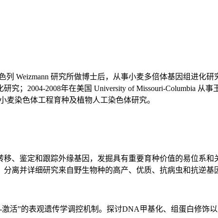
izmann 研究所做博士后，从事小麦多倍体基因组进化研究；2001-2004
2008年在美国 University of Missouri-Colum
、小麦染色体工程育种及植物人工染色体研究。
转移、鉴定和跟踪外缘基因，发掘具有重要育种价值的易位系和
；分离并详细研究来自野生物种的高产、优质、抗病虫和抗逆基
-激活”的表观遗传学调控机制。探讨DNA甲基化、组蛋白修饰