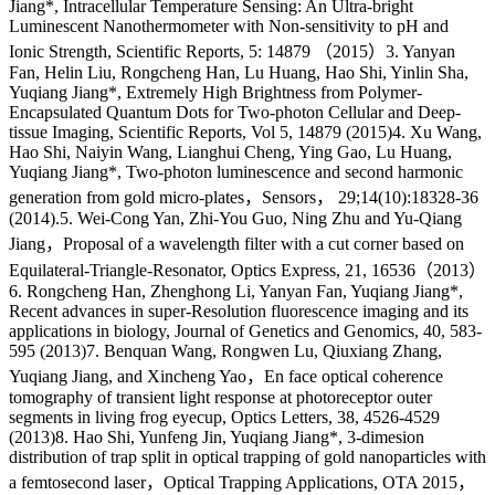
Jiang*, Intracellular Temperature Sensing: An Ultra-bright
Luminescent Nanothermometer with Non-sensitivity to pH and
Ionic Strength, Scientific Reports, 5: 14879 （2015）3. Yanyan
Fan, Helin Liu, Rongcheng Han, Lu Huang, Hao Shi, Yinlin Sha,
Yuqiang Jiang*, Extremely High Brightness from Polymer-
Encapsulated Quantum Dots for Two-photon Cellular and Deep-
tissue Imaging, Scientific Reports, Vol 5, 14879 (2015)4. Xu Wang,
Hao Shi, Naiyin Wang, Lianghui Cheng, Ying Gao, Lu Huang,
Yuqiang Jiang*, Two-photon luminescence and second harmonic
generation from gold micro-plates，Sensors， 29;14(10):18328-36
(2014).5. Wei-Cong Yan, Zhi-You Guo, Ning Zhu and Yu-Qiang
Jiang，Proposal of a wavelength filter with a cut corner based on
Equilateral-Triangle-Resonator, Optics Express, 21, 16536（2013）
6. Rongcheng Han, Zhenghong Li, Yanyan Fan, Yuqiang Jiang*,
Recent advances in super-Resolution fluorescence imaging and its
applications in biology, Journal of Genetics and Genomics, 40, 583-
595 (2013)7. Benquan Wang, Rongwen Lu, Qiuxiang Zhang,
Yuqiang Jiang, and Xincheng Yao，En face optical coherence
tomography of transient light response at photoreceptor outer
segments in living frog eyecup, Optics Letters, 38, 4526-4529
(2013)8. Hao Shi, Yunfeng Jin, Yuqiang Jiang*, 3-dimesion
distribution of trap split in optical trapping of gold nanoparticles with
a femtosecond laser，Optical Trapping Applications, OTA 2015，