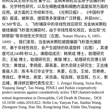
材料及其生物学应用 量子点、金纳米颗粒及金原子团簇的制
备、光学特性研究，以及在细胞成像和细胞内温度探测方面的
应用。该方面的工作经新华社、《光明日报》、《中国科学
报》报道，被新浪、搜狐等多家媒体广泛转载，并获BBC、
SCMP专访。 3、飞秒捕获中的非线性效应研究 当金纳米颗粒
被线偏振飞秒激光捕获时，由于非线性极化效应，会出现“光
阱劈裂”等非线性光学效应（左图，Nature Physics, 6, 1005–
1009）。 我们发现，当金纳米颗粒被圆偏振飞秒激光捕获
时，基于非线性效应，会产生超快的轨道旋转（右图），其速
度可达240转/秒以上。课题组成员：韩荣成 博士，助理研究
员；王瑜 博士，助理研究员；黄璐 博士，助理研究员博士研
究生：黄增益，李炳熠，薛英喜，尉杰忠硕士研究生：王志维
客座人员：陈韦韦已毕业学生：朱菱，石浩，王旭，范艳艳，
李政红，李坤龙，高莹，宋忠森，程良辉，徐亚辉，方义，靳
云峰，黄诗妍近期代表性论文：1. Zengyi Huang, Suxia Ren,
Yuqiang Jiang*, Tao Wang, PINK1 and Parkin cooperatively
protect neurons against constitutively active TRP channel-induced
retinal degeneration in Drosophila, Cell Death & Disease，DOI:
10.1038/ cddis.2016.822. Helin Liu, Yanyan Fan, Jianhai Wang,
Zhongsen Song, Hao Shi, Rongcheng Han, Yinlin Sha,Yuqiang