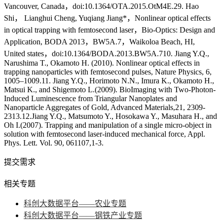
Vancouver, Canada，doi:10.1364/OTA.2015.OtM4E.29. Hao
Shi， Lianghui Cheng, Yuqiang Jiang*，Nonlinear optical effects
in optical trapping with femtosecond laser，Bio-Optics: Design and
Application, BODA 2013，BW5A.7，Waikoloa Beach, HI,
United states，doi:10.1364/BODA.2013.BW5A.710. Jiang Y.Q.,
Narushima T., Okamoto H. (2010). Nonlinear optical effects in
trapping nanoparticles with femtosecond pulses, Nature Physics, 6,
1005–1009.11. Jiang Y.Q., Horimoto N.N., Imura K., Okamoto H.,
Matsui K., and Shigemoto L.(2009). BioImaging with Two-Photon-
Induced Luminescence from Triangular Nanoplates and
Nanoparticle Aggregates of Gold, Advanced Materials,21, 2309-
2313.12.Jiang Y.Q., Matsumoto Y., Hosokawa Y., Masuhara H., and
Oh I.(2007). Trapping and manipulation of a single micro-object in
solution with femtosecond laser-induced mechanical force, Appl.
Phys. Lett. Vol. 90, 061107,1-3.
提交需求
相关专题
科创大数据平台——农业专题
科创大数据平台——钢铁产业专题