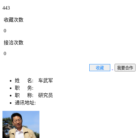
443
收藏次数
0
接洽次数
0
收藏
我要合作
姓 名:
车武军
职 务:
职 称:
研究员
通讯地址: