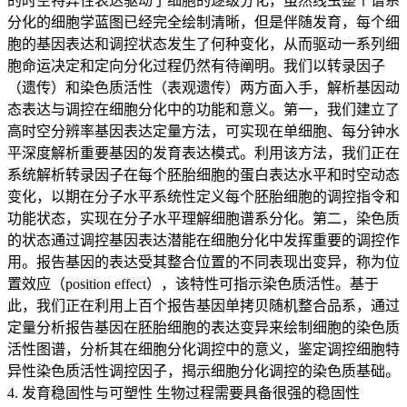
的时空特异性表达驱动了细胞的逐级分化，虽然线虫整个谱系
分化的细胞学蓝图已经完全绘制清晰，但是伴随发育，每个细
胞的基因表达和调控状态发生了何种变化，从而驱动一系列细
胞命运决定和定向分化过程仍然有待阐明。我们以转录因子
（遗传）和染色质活性（表观遗传）两方面入手，解析基因动
态表达与调控在细胞分化中的功能和意义。第一，我们建立了
高时空分辨率基因表达定量方法，可实现在单细胞、每分钟水
平深度解析重要基因的发育表达模式。利用该方法，我们正在
系统解析转录因子在每个胚胎细胞的蛋白表达水平和时空动态
变化，以期在分子水平系统性定义每个胚胎细胞的调控指令和
功能状态，实现在分子水平理解细胞谱系分化。第二，染色质
的状态通过调控基因表达潜能在细胞分化中发挥重要的调控作
用。报告基因的表达受其整合位置的不同表现出变异，称为位
置效应（position effect），该特性可指示染色质活性。基于
此，我们正在利用上百个报告基因单拷贝随机整合品系，通过
定量分析报告基因在胚胎细胞的表达变异来绘制细胞的染色质
活性图谱，分析其在细胞分化调控中的意义，鉴定调控细胞特
异性染色质活性调控因子，揭示细胞分化调控的染色质基础。
4. 发育稳固性与可塑性 生物过程需要具备很强的稳固性