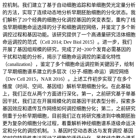
控机制。我们建立了基于自动细胞追踪和单细胞荧光定量分析
的方法，实现了连续动态地分析早期胚胎细胞的分化状态。我
们解析了20个经典的细胞分化调控基因的突变表型，重构了线
虫早期细胞命运选择的分子和细胞调控网络，并鉴定了多个新
调控过程和基因功能。该研究提供了一个高通量研究活体细胞
命运调控的范式（Cell 2014; Dev Biol 2015）。进一步，我们
开展了基因组规模的研究，完成了对~200个发育必需基因的
干扰和功能的分析，揭示了细胞命运调控的渠道化特性
（canalization），鉴定了多个细胞命运调控新关键因子，绘制
了早期细胞谱系建立的多层次（分子-细胞-命运）调控网络
（Dev Cell 2015，NAR 2016）。上述工作初步实现了在多个
维度（时间、空间、基因组）解析早期细胞分化。在此基础
上，我们正在从两个方面进行深化，第一，之前研究基于单基
因干扰，我们正在开展规模化的双基因干扰表型分析，探索多
基因效应和遗传互作网络如何调控细胞分化；第二，之前研究
侧重于分析早期细胞，目前我们正在将研究推进到中晚期胚胎
更为复杂的细胞分化过程，着重解析神经细胞谱系逐级命运决
定和分化的调控机制。 3. 基因时空动态表达与发育调控 基因