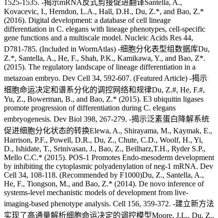
1525-1535. -揭示mRNA反式剪接促进翻译Santella, A.,
Kovacevic, I., Herndon, L.A., Hall, D.H., Du, Z.*, and Bao, Z.*
(2016). Digital development: a database of cell lineage
differentiation in C. elegans with lineage phenotypes, cell-specific
gene functions and a multiscale model. Nucleic Acids Res 44,
D781-785. (Included in WormAtlas) -细胞分化表型组数据库Du,
Z.*, Santella, A., He, F., Shah, P.K., Kamikawa, Y., and Bao, Z*.
(2015). The regulatory landscape of lineage differentiation in a
metazoan embryo. Dev Cell 34, 592-607. (Featured Article) -揭示
细胞命运决定和谱系分化的调控网络和规律Du, Z.#, He, F.#,
Yu, Z., Bowerman, B., and Bao, Z.* (2015). E3 ubiquitin ligases
promote progression of differentiation during C. elegans
embryogenesis. Dev Biol 398, 267-279. -揭示泛素蛋白降解系统
促进细胞分化状态的转换Elewa, A., Shirayama, M., Kaymak, E.,
Harrison, P.F., Powell, D.R., Du, Z., Chute, C.D., Woolf, H., Yi,
D., Ishidate, T., Srinivasan, J., Bao, Z., Beilharz,T.H., Ryder S.P.,
Mello C.C.* (2015). POS-1 Promotes Endo-mesoderm development
by inhibiting the cytoplasmic polyadenylation of neg-1 mRNA. Dev
Cell 34, 108-118. (Recommended by F1000)Du, Z., Santella, A.,
He, F., Tiongson, M., and Bao, Z.* (2014). De novo inference of
systems-level mechanistic models of development from live-
imaging-based phenotype analysis. Cell 156, 359-372. -建立新方法
实现了高通量解析细胞命运决定的调控模型Moore, J.L., Du, Z.,