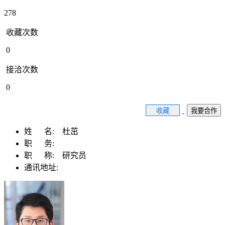
278
收藏次数
0
接洽次数
0
收藏
我要合作
姓 名:
杜茁
职 务:
职 称:
研究员
通讯地址: