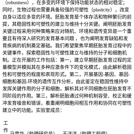
（robustness），在多变的环境下保持功能状态的相对稳定；
同时，生物过程也需要具备较强的可塑性（plasticity），改变
自身以适应多变的环境。胚胎发育是个体存活和物种繁衍的前
提，其稳固性和可塑性的建立与维持十分关键。阐明胚胎发育
关键过程采用何种策略来应对随机、环境和遗传变异是一个重
要且有待深入研究的发育基本问题 ，也为阐明发育缺陷和发
育疾病的机制奠定基础。我们希望聚焦早期胚胎发育过程中的
关键事件，探索稳固性与可塑性建立与维持的分子和细胞机
制。正在开展的工作包括：第一，建立早期胚胎发育过程的定
量模型并模拟其在多种应激条件下的变化模式，由此解析稳固
性和可塑性的程度和表现形式。第二，开展基因-基因、基因-
细胞和基因-环境的遗传互作分析，由此鉴定在稳固性维持中
发挥关键作用的分子和细胞，解析其对不同细胞在胚胎发育不
同阶段的作用。第三，解析胚胎通过何种机制容受、校正和缓
冲发育噪音和错误，着重阐明细胞间相互作用和协同在可塑性
建立中的功能。实验室成员：
工
作
马雪华（助理研究员），王洋洋（助理工程师）