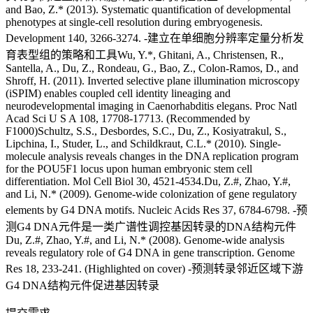
and Bao, Z.* (2013). Systematic quantification of developmental
phenotypes at single-cell resolution during embryogenesis.
Development 140, 3266-3274. -建立在单细胞分辨率定量分析发
育表型组的策略和工具Wu, Y.*, Ghitani, A., Christensen, R.,
Santella, A., Du, Z., Rondeau, G., Bao, Z., Colon-Ramos, D., and
Shroff, H. (2011). Inverted selective plane illumination microscopy
(iSPIM) enables coupled cell identity lineaging and
neurodevelopmental imaging in Caenorhabditis elegans. Proc Natl
Acad Sci U S A 108, 17708-17713. (Recommended by
F1000)Schultz, S.S., Desbordes, S.C., Du, Z., Kosiyatrakul, S.,
Lipchina, I., Studer, L., and Schildkraut, C.L.* (2010). Single-
molecule analysis reveals changes in the DNA replication program
for the POU5F1 locus upon human embryonic stem cell
differentiation. Mol Cell Biol 30, 4521-4534.Du, Z.#, Zhao, Y.#,
and Li, N.* (2009). Genome-wide colonization of gene regulatory
elements by G4 DNA motifs. Nucleic Acids Res 37, 6784-6798. -预
测G4 DNA元件是一类广谱性调控基因转录的DNA结构元件
Du, Z.#, Zhao, Y.#, and Li, N.* (2008). Genome-wide analysis
reveals regulatory role of G4 DNA in gene transcription. Genome
Res 18, 233-241. (Highlighted on cover) -预测转录邻近区域下游
G4 DNA结构元件促进基因转录