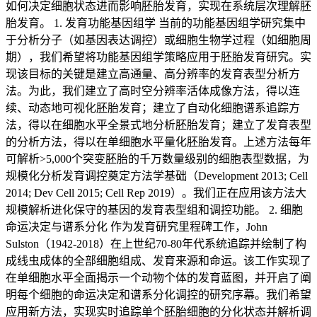
如何决定细胞状态进而影响胚胎发育，实现在系统层次理解胚
胎发育。 1. 发育功能基因组学 当前的功能基因组学研究集中
于分析分子（如基因表达调控）或细胞生物学过程（如细胞周
期），我们希望将功能基因组学策略应用于胚胎发育研究。实
现该目标的关键是建立高通量、高分辨率的发育表型分析方
法。为此，我们建立了高时空分辨率活体成像方法，得以连
续、动态地可视化胚胎发育；建立了自动化细胞谱系追踪方
法，得以在细胞水平全景式地分析胚胎发育；建立了发育表型
的分析方法，得以在单细胞水平量化胚胎发育。上述方法每年
可解析>5,000个突变胚胎的千万数量级别的细胞表型数据，为
规模化分析发育调控奠定方法学基础（Development 2013; Cell
2014; Dev Cell 2015; Cell Rep 2019）。我们正在应用该方法大
规模解析进化保守的基因的发育表型组和调控功能。 2. 细胞
命运决定与谱系分化 作为发育研究里程碑工作，John
Sulston（1942-2018）在上世纪70-80年代系统追踪并绘制了构
成线虫成体的全部细胞组成、发育来源和命运。该工作实现了
在单细胞水平全面揭示一个动物个体的发育蓝图，并开启了阐
明每个细胞的命运决定和谱系分化调控的研究序幕。我们希望
应用新方法，实现实时追踪单个胚胎细胞的分化状态并解析调