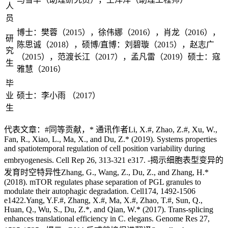
人
员
博士：樊蓉（2015），徐伟娜（2016），肖龙（2016），
研
陈思诚（2018），硕博/直博：刘碧璇（2015），赵志广
究
（2015），范渡长江（2017），孟凡雷（2019）硕士：寇
生
雅慧（2016）
毕
业
硕士：李小雨 （2017）
生
代表文章：#同等贡献，* 通讯作者Li, X.#, Zhao, Z.#, Xu, W.,
Fan, R., Xiao, L., Ma, X., and Du, Z.* (2019). Systems properties
and spatiotemporal regulation of cell position variability during
embryogenesis. Cell Rep 26, 313-321 e317. -揭示细胞表型变异的
发育时空特异性Zhang, G., Wang, Z., Du, Z., and Zhang, H.*
(2018). mTOR regulates phase separation of PGL granules to
modulate their autophagic degradation. Cell174, 1492-1506
e1422.Yang, Y.F.#, Zhang, X.#, Ma, X.#, Zhao, T.#, Sun, Q.,
Huan, Q., Wu, S., Du, Z.*, and Qian, W.* (2017). Trans-splicing
enhances translational efficiency in C. elegans. Genome Res 27,