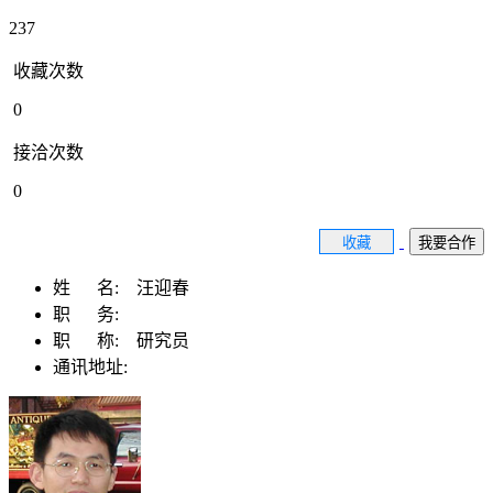
237
收藏次数
0
接洽次数
0
收藏
我要合作
姓 名:
汪迎春
职 务:
职 称:
研究员
通讯地址: