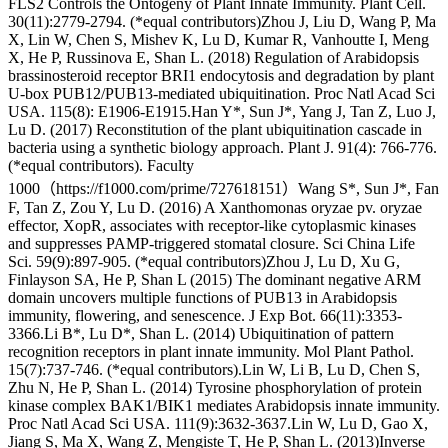
FLS2 Controls the Ontogeny of Plant Innate Immunity. Plant Cell.
30(11):2779-2794. (*equal contributors)Zhou J, Liu D, Wang P, Ma
X, Lin W, Chen S, Mishev K, Lu D, Kumar R, Vanhoutte I, Meng
X, He P, Russinova E, Shan L. (2018) Regulation of Arabidopsis
brassinosteroid receptor BRI1 endocytosis and degradation by plant
U-box PUB12/PUB13-mediated ubiquitination. Proc Natl Acad Sci
USA. 115(8): E1906-E1915.Han Y*, Sun J*, Yang J, Tan Z, Luo J,
Lu D. (2017) Reconstitution of the plant ubiquitination cascade in
bacteria using a synthetic biology approach. Plant J. 91(4): 766-776.
(*equal contributors). Faculty
1000（https://f1000.com/prime/727618151）Wang S*, Sun J*, Fan
F, Tan Z, Zou Y, Lu D. (2016) A Xanthomonas oryzae pv. oryzae
effector, XopR, associates with receptor-like cytoplasmic kinases
and suppresses PAMP-triggered stomatal closure. Sci China Life
Sci. 59(9):897-905. (*equal contributors)Zhou J, Lu D, Xu G,
Finlayson SA, He P, Shan L (2015) The dominant negative ARM
domain uncovers multiple functions of PUB13 in Arabidopsis
immunity, flowering, and senescence. J Exp Bot. 66(11):3353-
3366.Li B*, Lu D*, Shan L. (2014) Ubiquitination of pattern
recognition receptors in plant innate immunity. Mol Plant Pathol.
15(7):737-746. (*equal contributors).Lin W, Li B, Lu D, Chen S,
Zhu N, He P, Shan L. (2014) Tyrosine phosphorylation of protein
kinase complex BAK1/BIK1 mediates Arabidopsis innate immunity.
Proc Natl Acad Sci USA. 111(9):3632-3637.Lin W, Lu D, Gao X,
Jiang S, Ma X, Wang Z, Mengiste T, He P, Shan L. (2013)Inverse