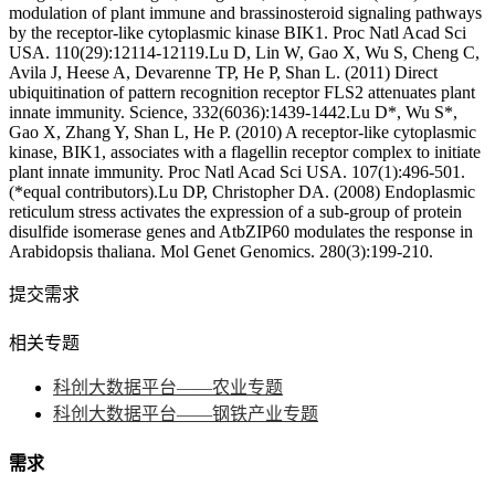
modulation of plant immune and brassinosteroid signaling pathways
by the receptor-like cytoplasmic kinase BIK1. Proc Natl Acad Sci
USA. 110(29):12114-12119.Lu D, Lin W, Gao X, Wu S, Cheng C,
Avila J, Heese A, Devarenne TP, He P, Shan L. (2011) Direct
ubiquitination of pattern recognition receptor FLS2 attenuates plant
innate immunity. Science, 332(6036):1439-1442.Lu D*, Wu S*,
Gao X, Zhang Y, Shan L, He P. (2010) A receptor-like cytoplasmic
kinase, BIK1, associates with a flagellin receptor complex to initiate
plant innate immunity. Proc Natl Acad Sci USA. 107(1):496-501.
(*equal contributors).Lu DP, Christopher DA. (2008) Endoplasmic
reticulum stress activates the expression of a sub-group of protein
disulfide isomerase genes and AtbZIP60 modulates the response in
Arabidopsis thaliana. Mol Genet Genomics. 280(3):199-210.
提交需求
相关专题
科创大数据平台——农业专题
科创大数据平台——钢铁产业专题
需求