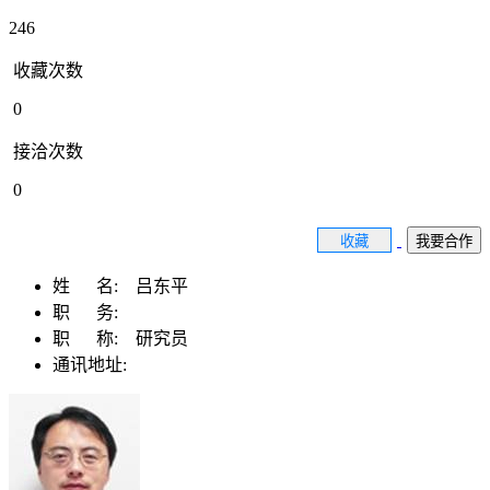
246
收藏次数
0
接洽次数
0
收藏
我要合作
姓 名:
吕东平
职 务:
职 称:
研究员
通讯地址: