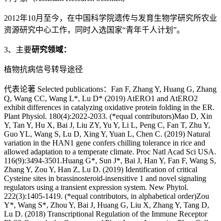
2012年10月至今，在中国科学院遗传与发育生物学研究所农业
资源研究中心工作，同时入选国家“青年千人计划”。
3、主要
研究领域：
植物抗病信号转导途径
代表论著 Selected publications：Fan F, Zhang Y, Huang G, Zhang
Q, Wang CC, Wang L*, Lu D* (2019) AtERO1 and AtERO2
exhibit differences in catalyzing oxidative protein folding in the ER.
Plant Physiol. 180(4):2022-2033. (*equal contributors)Mao D, Xin
Y, Tan Y, Hu X, Bai J, Liu ZY, Yu Y, Li L, Peng C, Fan T, Zhu Y,
Guo YL, Wang S, Lu D, Xing Y, Yuan L, Chen C. (2019) Natural
variation in the HAN1 gene confers chilling tolerance in rice and
allowed adaptation to a temperate climate. Proc Natl Acad Sci USA.
116(9):3494-3501.Huang G*, Sun J*, Bai J, Han Y, Fan F, Wang S,
Zhang Y, Zou Y, Han Z, Lu D. (2019) Identification of critical
Cysteine sites in brassinosteroid-insensitive 1 and novel signaling
regulators using a transient expression system. New Phytol.
222(3):1405-1419. (*equal contributors, in alphabetical order)Zou
Y*, Wang S*, Zhou Y, Bai J, Huang G, Liu X, Zhang Y, Tang D,
Lu D. (2018) Transcriptional Regulation of the Immune Receptor