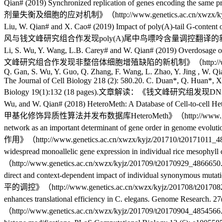
Qian# (2019) Synchronized replication of genes encoding
剂量失衡及细胞的应对机制》（http://www.genetics.ac.cn/xwzx/kyjz/201912/t
Liu, W. Qian# and X. Cao# (2019) Impact of poly(A)-tail G-conte
风与钱文峰研究组合作发现poly(A)尾中鸟嘌呤含量调控翻译的新机制》（http://www.gene
Li, S. Wu, Y. Wang, L.B. Carey# and W. Qian# (2019) Overdosage o
文峰研究组合作发现非整倍体细胞增殖缺陷的新机制》（http://www.genetics.ac.cn/x
Q. Gan, S. Wu, Y. Guo, Q. Zhang, F. Wang, L. Zhao, Y. Jing , W. Qi
The Journal of Cell Biology 218 (2): 580.20. C. Duan*, Q. Huan*, X
Biology 19(1):132 (18 pages).文章解读：《钱文峰研究组发现DNA固有曲率调
Wu, and W. Qian# (2018) HeteroMeth: A Database of Cell-t
甲基化修饰异质性算法并发布数据库HeteroMeth》（http://www.genetics.ac.cn/x
network as an important determinant of gene order i
作用》（http://www.genetics.ac.cn/xwzx/kyjz/201710/t20171011_4871720
widespread monoallelic gene expression in individu
（http://www.genetics.ac.cn/xwzx/kyjz/201709/t20170929_4866650.ht
direct and context-dependent impact of individual syno
平的调控》（http://www.genetics.ac.cn/xwzx/kyjz/201708/t20170828_48
enhances translational efficiency in C. elegans
（http://www.genetics.ac.cn/xwzx/kyjz/201709/t20170904_4854566.html