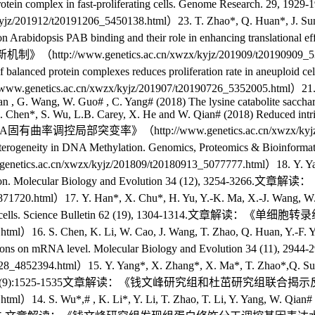
 the same protein complex in fast-proliferating cells. Ge
20191206_5450138.html）23. T. Zhao*, Q. Huan*, J. Sun*, C. Li
nt on Arabidopsis PAB binding and their role in enhancing transla
tics.ac.cn/xwzx/kyjz/201909/t20190909_5378240.html ）
f balanced protein complexes reduces proliferation rate in aneuplo
wzx/kyjz/201907/t20190726_5352005.html）21. J. Zhou, X.
an , G. Wang, W. Guo# , C. Yang# (2018) The lysine catabolite sacchar
. Chen*, S. Wu, L.B. Carey, X. He and W. Qian# (2018) Reduced intri
控局部突变率》（http://www.genetics.ac.cn/xwzx/kyjz/201809/t
o-cell Heterogeneity in DNA Methylation. Genomics, Proteom
wzx/kyjz/201809/t20180913_5077777.html）18. Y. Yang*, W. C
n genome evolution. Molecular Biology and Evolution 3
.html）17. Y. Han*, X. Chu*, H. Yu, Y.-K. Ma, X.-J. Wang, W. Qian#
al rice mesophyll cells. Science Bulletin 62 (19), 1
ml）16. S. Chen, K. Li, W. Cao, J. Wang, T. Zhao, Q. Huan, Y.-F. Yan
nymous mutations on mRNA level. Molecular Biology and Ev
52394.html）15. Y. Yang*, X. Zhang*, X. Ma*, T. Zhao*,Q. Sun, Q
. Genome Research. 27(9):1525-1535文章解读：《钱文峰研究组和杜
）14. S. Wu*,# , K. Li*, Y. Li, T. Zhao, T. Li, Y. Yang, W. Qian# (2