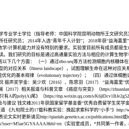
科学专业学士学位（指导老师：中国科学院昆明动物所王文研究员）
任研究员； 2014年入选“青年千人计划”； 2018年获“益海嘉
数学/计算机能力并没有特别的要求。实验室目前所有成员都是生
解读。我们研究的目标是通过高通量实验方法与相应的计算生物学
下几个方面： （一）通过ribo-seq等方法检测细胞内核糖
应关系（fitness landscape），试图理解生命在这种
优化的基本规律（evolutionary trajectory）； （四）通过体细胞
声奖学金：吴少欢（2016）、陈思羽（2017） “益海嘉里”优
7）相关报道与科普文章 《癌症与突变》（https://zhuanlan.z
） 《不只有A的poly(A)尾》（https://mp.weixin.qq.com/s/K6jlDc
1lb_veDo-6Q）读研体会与建议 钱文峰2011年获国家留学基金委“优秀
713.shtml采访与报道 《九旬院士的17载科教实验：挽起求索科学的“小手”》http:/
发表论文实时更新请见http://qianlab.genetics.ac.cn/publications.html或htt
/citations?user=M5ae5GYAAAAJ&hl=en（实验室成员，*共同第一作者，#通讯作者