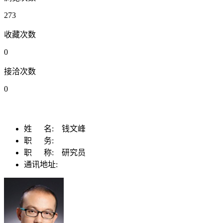
273
收藏次数
0
接洽次数
0
姓 名:
钱文峰
职 务:
职 称:
研究员
通讯地址: