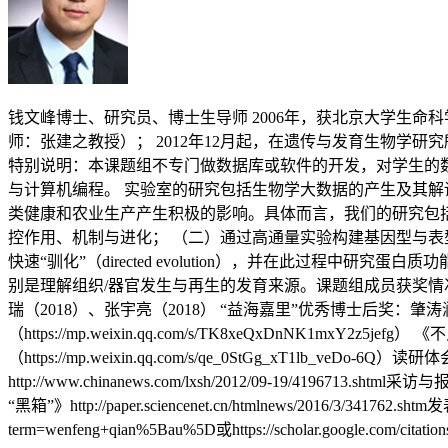
钱文峰博士、研究员、博士生导师 2006年，获北京大学生命
师：张建之教授）； 2012年12月起，在遗传与发育生物学研究所
特别说明：本课题组不专门做数据库或软件的开发，对学生的
与计算机编程。 实验室的研究包括生物学大数据的产生及其
类健康和农业生产产生积极的影响。具体而言，我们的研究包括以
控作用、机制与进化； （二）通过高通量实验构建基因型与表型的对
快速“驯化”（directed evolution），并在此过程中研究蛋白质功能
别是理解组织/器官发生与再生的发育来源。课题组成员获奖情况 振
瑞（2018）、张宇亮（2018） “益海嘉里”优秀博士后奖：肇涛澜（201
（https://mp.weixin.qq.com/s/TK8xeQxDnNK1mxY2z5jefg
（https://mp.weixin.qq.com/s/qe_0StGg_xT
http://www.chinanews.com/lxsh/2012/09-19/4196
“黑箱”》http://paper.sciencenet.cn/htmlnews/2016/3/341762.shtm
term=wenfeng+qian%5Bau%5D或https://scholar.google.com