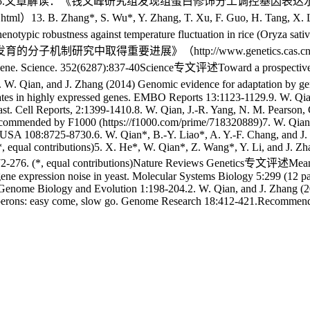
ology 13 (6): e1005585.文章解读：《钱文峰研究组发现组蛋白修饰分工
ml）13. B. Zhang*, S. Wu*, Y. Zhang, T. Xu, F. Guo, H. Tang, X. Li
ypic robustness against temperature fluctuation in rice (Oryza sati
》（http://www.genetics.cas.cn/xwzx/kyjz/201607
NA gene. Science. 352(6287):837-40Science专文评述Toward a prospective
 W. Qian, and J. Zhang (2014) Genomic evidence for adaptation by g
rates in highly expressed genes. EMBO Reports 13:1123-1129.9. W. Qi
yeast. Cell Reports, 2:1399-1410.8. W. Qian, J.-R. Yang, N. M. Pearso
.Recommended by F1000 (https://f1000.com/prime/718320889)7. W. Qian
Sci. USA 108:8725-8730.6. W. Qian*, B.-Y. Liao*, A. Y.-F. Chang, and J
 equal contributions)5. X. He*, W. Qian*, Z. Wang*, Y. Li, and J. Zhan
:272-276. (*, equal contributions)Nature Reviews Genetics专文评述Mean
gene expression noise in yeast. Molecular Systems Biology 5:299 (12 pa
nes. Genome Biology and Evolution 1:198-204.2. W. Qian, and J. Zhang 
operons: easy come, slow go. Genome Research 18:412-421.Recommend