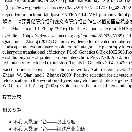
histone modifications. PLoS Computational Bi
（http://www.genetics.ac.cn/xwzx/kyjz/201707/t20170705_4822692.ht
dependent mitochondrial lipase EXTRA GLUME1 promotes floral phenot
解读：《薛勇彪研究组和钱文峰研究组合作在水稻花器官稳态发育的分子机制研究中取得重要进展
C. J. Maclean and J. Zhang (2016) The fitness landscape of a tR
evolution（https://science.sciencemag.org/content/352/6287/769）11.
Qian, and J. Zhang (2012) Genomic evidence for elevated mutation 
landscape and evolutionary resolution of antagonistic pleiotropy in 
eukaryotic translational efficiency. PLoS Genetics 8(3): e1002603
evolutionary rate of protein-protein interaction. Proc. Natl. Acad. 
redundancy by reduced expression. Trends in Genetics 26:425-430. (*,
Saccharomyces cerevisiae metabolic networks. Nature Genetics 42
Zhang, W. Qian, and J. Zhang (2009) Positive selection for elevated 
relocalization in the evolution of yeast singleton and duplicate ge
W. Qian, and J. Zhang (2008) Evolutionary dynamics of nematode 
提交需求
相关专题
科创大数据平台——农业专题
科创大数据平台——钢铁产业专题