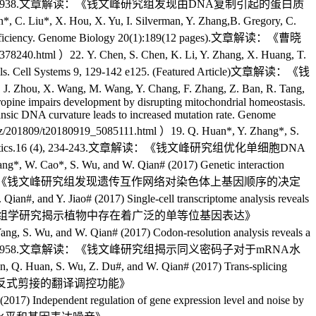
nome Research. 29, 1929-1938.文章解读：《钱文峰研究组发现由DNA复制引起的蛋白质
u*, X. Hou, X. Yu, I. Silverman, Y. Zhang,B. Gregory, C.
tional efficiency. Genome Biology 20(1):189(12 pages).文章解读：《曹晓
22. Y. Chen, S. Chen, K. Li, Y. Zhang, X. Huang, T.
id cells. Cell Systems 9, 129-142 e125. (Featured Article)文章解读：《钱
 Wang, M. Wang, Y. Chang, F. Zhang, Z. Ban, R. Tang,
opine impairs development by disrupting mitochondrial homeostasis.
nsic DNA curvature leads to increased mutation rate. Genome
20180919_5085111.html ）19. Q. Huan*, Y. Zhang*, S.
ics & Bioinformatics.16 (4), 234-243.文章解读：《钱文峰研究组优化单细胞DNA
ao*, S. Wu, and W. Qian# (2017) Genetic interaction
4 (12), 3254-3266.文章解读：《钱文峰研究组发现遗传互作网络对染色体上基因顺序的决定
, and Y. Jiao# (2017) Single-cell transcriptome analysis reveals
304-1314.文章解读：《单细胞转录组学研究揭示植物中存在着广泛的单等位基因表达》
g, S. Wu, and W. Qian# (2017) Codon-resolution analysis reveals a
olution 34 (11), 2944-2958.文章解读：《钱文峰研究组揭示同义密码子对于mRNA水
. Huan, S. Wu, Z. Du#, and W. Qian# (2017) Trans-splicing
茁研究组联合揭示反式剪接的翻译调控功能》
017) Independent regulation of gene expression level and noise by