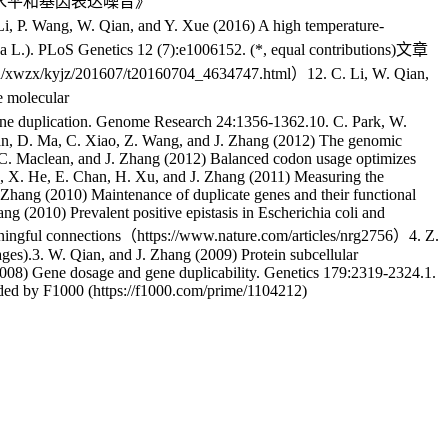
调控基因表达水平和基因表达噪音》
, P. Wang, W. Qian, and Y. Xue (2016) A high temperature-
va L.). PLoS Genetics 12 (7):e1006152. (*, equal contributions)文章
/t20160704_4634747.html）12. C. Li, W. Qian,
 molecular
ene duplication. Genome Research 24:1356-1362.10. C. Park, W.
an, D. Ma, C. Xiao, Z. Wang, and J. Zhang (2012) The genomic
n, C. Maclean, and J. Zhang (2012) Balanced codon usage optimizes
, X. He, E. Chan, H. Xu, and J. Zhang (2011) Measuring the
. Zhang (2010) Maintenance of duplicate genes and their functional
g (2010) Prevalent positive epistasis in Escherichia coli and
ingful connections（https://www.nature.com/articles/nrg2756）4. Z.
ges).3. W. Qian, and J. Zhang (2009) Protein subcellular
(2008) Gene dosage and gene duplicability. Genetics 179:2319-2324.1.
ed by F1000 (https://f1000.com/prime/1104212)