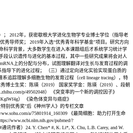
； 2012年，获密歇根大学进化生物学专业博士学位（指导老
里”优秀导师奖； 2019年入选“优秀青年科学基金”项目。研究方向
命科学背景，大多数学生在进入本课题组后才系统学习统计学
手段认识遗传与进化的基本过程，其中一些研究成果将会对人
体在mRNA上的分配与分布，试图理解翻译对生长与发育过程的调
对应关系指导下的进化过程； （三）通过定向进化实验实现蛋白质的
谱系追踪理解多细胞生物的发育过程（cell lineage tracing），特
秀博士生奖：陈瑛（2019） 国家奖学金：陈瑛（2019）、段朝
hihu.com/p/49502048） 《突变率的一个新的调控因子》
v1BJe2g52KglWf4g） 《染色体变异与癌症》
自费留学生奖学金特别优秀奖”后《神州学人》的专栏文章
/www.sohu.com/a/75801914_160309 《最简细胞：助力打开生命
ps://www.ncbi.nlm.nih.gov/pubmed/?
）24. Y. Chen* #, K. Li*, X. Chu, L.B. Carey, and W.