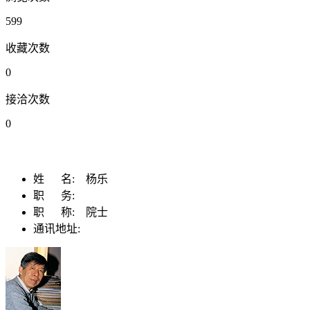
599
收藏次数
0
接洽次数
0
姓 名:
杨乐
职 务:
职 称:
院士
通讯地址: