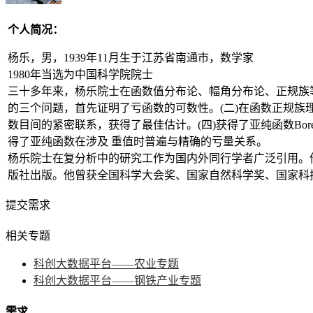
个人简况：
杨乐，男，1939年11月生于江苏省南通市，数学家
1980年当选为中国科学院院士
三十多年来，杨乐院士在函数值分布论、幅角分布论、正规族等方
的三个问题，首先证明了亏函数的可数性。(二)在函数正规族理
数目间的紧密联系，获得了最佳估计。(四)获得了亚纯函数Borel向
得了亚纯函数在涉及 重值时普遍与精确的亏量关系。
杨乐院士在复分析中的研究工作为国内外同行学者广泛引用。他应邀曾
版社出版。他曾获全国科学大会奖、国家自然科学奖、国家科
提交需求
相关专题
科创大数据平台——农业专题
科创大数据平台——钢铁产业专题
需求