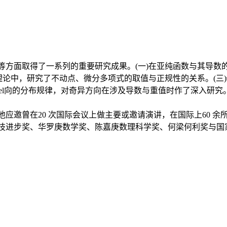
面取得了一系列的重要研究成果。(一)在亚纯函数与其导数的总亏
论中，研究了不动点、微分多项式的取值与正规性的关系。(三)他
的分布规律，对奇异方向在涉及导数与重值时作了深入研究。他还和W. 
在20 次国际会议上做主要或邀请演讲，在国际上60 余所著名大学做
技进步奖、华罗庚数学奖、陈嘉庚数理科学奖、何梁何利奖与国