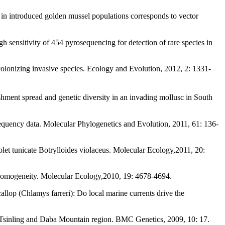
y in introduced golden mussel populations corresponds to vector
sensitivity of 454 pyrosequencing for detection of rare species in
colonizing invasive species. Ecology and Evolution, 2012, 2: 1331-
shment spread and genetic diversity in an invading mollusc in South
requency data. Molecular Phylogenetics and Evolution, 2011, 61: 136-
olet tunicate Botrylloides violaceus. Molecular Ecology,2011, 20:
l homogeneity. Molecular Ecology,2010, 19: 4678-4694.
llop (Chlamys farreri): Do local marine currents drive the
the Tsinling and Daba Mountain region. BMC Genetics, 2009, 10: 17.