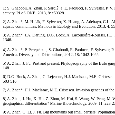
1) S. Ghabooli, A. Zhan, P. Sardi？a, E. Paolucci, F. Sylvester, P. V.
activity. PLoS ONE. 2013, 8: e59328.
2) A. Zhan*, M. Hulák, F. Sylvester, X. Huang, A. Adebayo, C.L. Abb
aquatic communities. Methods in Ecology and Evolution. 2013, 4: 55
3) A. Zhan*, J.A. Darling, D.G. Bock, A. Lacoursière-Roussel, H.J. 
1346.
4) A. Zhan*, P. Perepelizin, S. Ghabooli, E. Paolucci, F. Sylvester, 
America. Diversity and Distributions, 2012, 18: 1042-1055.
5) A. Zhan, J. Fu. Past and present: Phylogeography of the Bufo garg
148.
6) D.G. Bock, A. Zhan, C. Lejeusne, H.J. MacIsaac, M.E. Cristescu. Lo
503-516.
7) A. Zhan*, H.J. MacIsaac, M.E. Cristescu. Invasion genetics of th
8) A. Zhan, J. Hu, X. Hu, Z. Zhou, M. Hui, S. Wang, W. Peng, M. Wang
geographical differentiation? Marine Biotechnology, 2009, 11: 223-2
9) A. Zhan, C. Li, J. Fu. Big mountains but small barriers: Populati