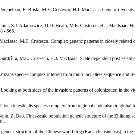
 Perepelizin, E. Briski, M.E. Cristescu, H.J. MacIsaac. Genetic diversit
ott, S.J. Adamowicz, D.D. Heath, M.E. Cristescu, H.J. MacIsaac. High 
8 - 565.
MacIsaac, M.E. Cristescu. Complex genetic patterns in closely related 
P. Sardi？a, M.E. Cristescu, H.J. MacIsaac. Scale dependent post-establi
arizans species complex inferred from multi-loci allele sequence and f
oking at both sides of the invasion: patterns of colonization in the vi
e Ciona intestinalis species complex: from regional endemism to globa
, Z. Bao. Fines-scale population genetic structure of the Zhikong sca
35.
on genetic structure of the Chinese wood frog (Rana chensinensis) in 