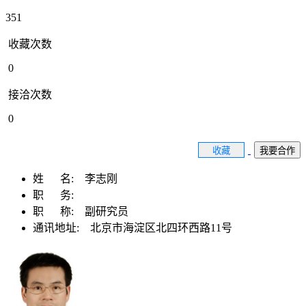
351
收藏次数
0
接洽次数
0
收藏
我要合作
姓 名:
李志刚
职 务:
职 称:
副研究员
通讯地址:
北京市海淀区北四环西路11号