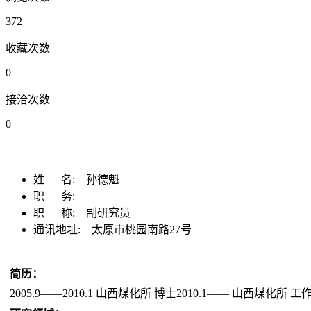
372
收藏次数
0
接洽次数
0
姓 名:
孙德魁
职 务:
职 称:
副研究员
通讯地址:
太原市桃园南路27号
简历：
2005.9——2010.1 山西煤化所 博士2010.1—— 山西煤化所 工