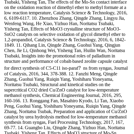
Tsubaki, Yisheng Tan, The effects of the Mo-Sn contact interface
on the oxidation reaction of dimethyl ether to methyl formate at a
low reaction temperature, Catalysis Science & Technology, 2016,
6, 6109-6117. 10. Zhenzhou Zhang, Qingde Zhang, Lingyu Jia,
Wenfeng Wang, He Xiao, Yizhuo Han, Noritatsu Tsubaki,
Yisheng Tan, Effects of MoO3 crystalline structure of MoO3-
SnO2 catalysts on selective oxidation of glycol dimethyl ether to
1,2-propandiol, Catalysis Science & Technology, 2016, 6, 1842-
1849. 11. Qihang Lin, Qingde Zhang, Guohui Yang, Qingjun
Chen, Jie Li, Qinhong Wei, Yisheng Tan, Huilin Wan, Noritatsu
Tsubaki, Insights into the promotional roles of palladium in
structure and performance of cobalt-based zeolite capsule catalyst
for direct synthesis of C5-C11 iso-paraf？ns from syngas, Journal
of Catalysis, 2016, 344, 378-388. 12. Fanzhi Meng, Qingde
Zhang, Guohui Yang, Ruiqin Yang, Yoshiharu Yoneyama,
Noritatsu Tsubaki, Structural and kinetical studies on the
supercritical CO2 dried Cu/ZnO catalyst for low-temperature
methanol synthesis, Chemical Engineering Journal, 2016, 295,
160-166. 13. Ronggang Fan, Masahiro Kyodo, Li Tan, Xiaobo
Peng, Guohui Yang, Yoshiharu Yoneyama, Ruiqin Yang, Qingde
Zhang, Noritatsu Tsubak, Preparation and application of Cu/ZnO
catalyst by urea hydrolysis method for low-temperature methanol
synthesis from syngas, Fuel Processing Technology, 2017, 167,
69-77. 14. Guangbo Liu, Qingde Zhang, Yizhuo Han, Noritatsu
Tsubaki, Yisheng Tan, Effects of MoO3 structure of Mo-Sn