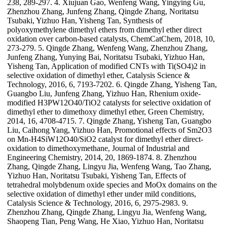
238, 289-297. 4. Xiujuan Gao, Wenfeng Wang, Yingying Gu,
Zhenzhou Zhang, Junfeng Zhang, Qingde Zhang, Noritatsu
Tsubaki, Yizhuo Han, Yisheng Tan, Synthesis of
polyoxymethylene dimethyl ethers from dimethyl ether direct
oxidation over carbon-based catalysts, ChemCatChem, 2018, 10,
273-279. 5. Qingde Zhang, Wenfeng Wang, Zhenzhou Zhang,
Junfeng Zhang, Yunying Bai, Noritatsu Tsubaki, Yizhuo Han,
Yisheng Tan, Application of modified CNTs with Ti(SO4)2 in
selective oxidation of dimethyl ether, Catalysis Science &
Technology, 2016, 6, 7193-7202. 6. Qingde Zhang, Yisheng Tan,
Guangbo Liu, Junfeng Zhang, Yizhuo Han, Rhenium oxide-
modified H3PW12O40/TiO2 catalysts for selective oxidation of
dimethyl ether to dimethoxy dimethyl ether, Green Chemistry,
2014, 16, 4708-4715. 7. Qingde Zhang, Yisheng Tan, Guangbo
Liu, Caihong Yang, Yizhuo Han, Promotional effects of Sm2O3
on Mn-H4SiW12O40/SiO2 catalyst for dimethyl ether direct-
oxidation to dimethoxymethane, Journal of Industrial and
Engineering Chemistry, 2014, 20, 1869-1874. 8. Zhenzhou
Zhang, Qingde Zhang, Lingyu Jia, Wenfeng Wang, Tao Zhang,
Yizhuo Han, Noritatsu Tsubaki, Yisheng Tan, Effects of
tetrahedral molybdenum oxide species and MoOx domains on the
selective oxidation of dimethyl ether under mild conditions,
Catalysis Science & Technology, 2016, 6, 2975-2983. 9.
Zhenzhou Zhang, Qingde Zhang, Lingyu Jia, Wenfeng Wang,
Shaopeng Tian, Peng Wang, He Xiao, Yizhuo Han, Noritatsu