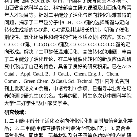
科学院“创新交叉团队”项目、中国科学院青促会人才项目、
山西省自然科学基金、科技部自主研究课题及山西煤化所青
年人才项目等。针对二甲醚分子活化与定向转化很难兼得的
问题，揭示了二甲醚分子中C-H、C-O键的选择断键与定向
转化生成新的C-O键、C-C键及其链增长机制。明确了催化
剂酸性、氧化还原性和碱性的作用本质及协同效应。实现了
C-O-C=O键、C-C(O)-C-O键及-C-O-C-O-C-O-C-O-C-键的定
向形成。解决了二甲醚低温难活化、高效转化的难题，丰富
了二甲醚分子活化理论，在二甲醚催化转化的新反应体系研
究中形成了自己的特色，具备了良好的研究积累。已在ACS.
Catal.、Appl. Catal. B、J. Catal.、Chem. Eng. J.、Chem.
Comm.、Green Chem. 及Catal. Sci. Technol. 等国内外著名期
刊上发表论文50余篇，申请专利10余项。已指导毕业和在培
养的硕博研究生10余名。指导的硕、博生多次获中国科学院
大学“三好学生”及国家奖学金。
研究领域：
1. 二甲醚/甲醇分子活化及定向催化转化制高附加值含氧化学
品； 2. 二甲醚/甲醇直接氧化制柴油含氧添加剂； 3. 复合金
属氧化物、固体酸、碳基材料及分子筛等多功能催化剂的研