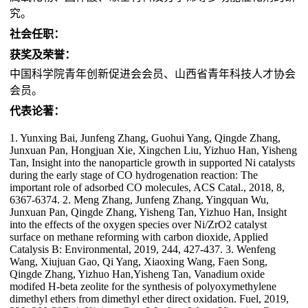
究。
社会任职：
获奖及荣誉：
中国科学院青年创新促进会会员、山西省青年科技人才协会
会员。
代表论著：
1. Yunxing Bai, Junfeng Zhang, Guohui Yang, Qingde Zhang,
Junxuan Pan, Hongjuan Xie, Xingchen Liu, Yizhuo Han, Yisheng
Tan, Insight into the nanoparticle growth in supported Ni catalysts
during the early stage of CO hydrogenation reaction: The
important role of adsorbed CO molecules, ACS Catal., 2018, 8,
6367-6374. 2. Meng Zhang, Junfeng Zhang, Yingquan Wu,
Junxuan Pan, Qingde Zhang, Yisheng Tan, Yizhuo Han, Insight
into the effects of the oxygen species over Ni/ZrO2 catalyst
surface on methane reforming with carbon dioxide, Applied
Catalysis B: Environmental, 2019, 244, 427-437. 3. Wenfeng
Wang, Xiujuan Gao, Qi Yang, Xiaoxing Wang, Faen Song,
Qingde Zhang, Yizhuo Han,Yisheng Tan, Vanadium oxide
modifed H-beta zeolite for the synthesis of polyoxymethylene
dimethyl ethers from dimethyl ether direct oxidation. Fuel, 2019,