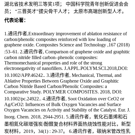
湖北省技术发明三等奖1项； 中国科学院青年创新促进会会
员； “三晋英才”拔尖骨干人才； 太原市高端创新型人才。
代表论著：
1.通讯作者,Extraordinary improvement of ablation resistance of
carbon/phenolic composites reinforced with low loading of
graphene oxide. Composites Science and Technology ,167 (2018)
:53–61. 2.通讯作者, Comparison of graphene oxide and graphitic
carbon nitride filled carbon–phenolic composites:
Thermomechanical properties and role of the strong
electronegativity of nanofillers. J.APPL.POLYM.SCI.2018,DOI:
10.1002/APP.46242.. 3.通讯作者, Mechanical, Thermal, and
Ablative Properties Between Graphene Oxide and Graphitic
Carbon Nitride Based Carbon/Phenolic Composites: a
Comparative Study. POLYMER COMPOSITES. 2018, DOI:
10.1002/pc.24922.. 4.通讯作者, Soot Oxidation over CeO2 or
Ag/CeO2: Influences of Bulk Oxygen Vacancies and Surface
Oxygen Vacancies on Activity and Stability of the Catalyst. Eur. J.
Inorg. Chem. 2018, 2944-2951. 5.通讯作者，氧化石墨烯和石
墨相氮化碳增强炭/酚醛复合材料界面热烧蚀性能对比，新型
炭材料，2019，34(1) : 29-37。 6.通讯作者，碳纳米管改性乳