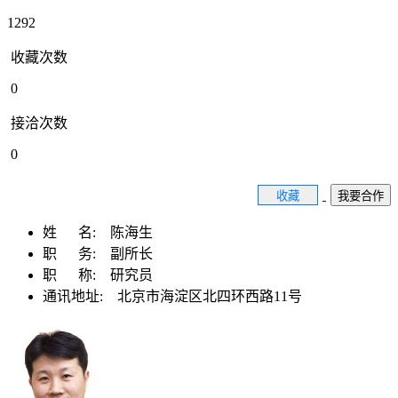
1292
收藏次数
0
接洽次数
0
收藏
我要合作
姓 名:
陈海生
职 务:
副所长
职 称:
研究员
通讯地址:
北京市海淀区北四环西路11号