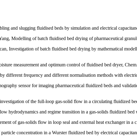
ing and slugging fluidised beds by simulation and electrical capacit
ng, Modelling of batch fluidised bed drying of pharmaceutical granul
an, Investigation of batch fluidised bed drying by mathematical mod
isture measurement and optimum control of fluidised bed dryer, Chem
 different frequency and different normalisation methods with electr
ography sensor for imaging pharmaceutical fluidized beds and validati
estigation of the full-loop gas-solid flow in a circulating fluidized b
ow hydrodynamics and regime transition in a gas-solids fluidized bed w
nt of gas-solids flow in loop seal and external heat exchanger in a c
ticle concentration in a Wurster fluidized bed by electrical capacit