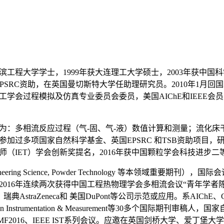
滨工程大学学士，1999年获大连理工大学硕士，2003年获中国科
受英国EPSRC资助，在英国曼切斯特大学任助理研究员。2010年
程模拟及仿真专业委员会委员，美国AIChE和IEEE会员，英国皇家学
为：多相流反应过程（气-固、气-液）数值计算和测量；流化床
加过多项国家自然科学基金、英国EPSRC 和TSB资助项目
程师（IET）学会创新奖提名，2016年获中国颗粒学会科技进步二
neering Science, Powder Technology 等本领域重要期
016年连续两次获得中国工程热物理学会多相流会议“青年学者陈学俊
neca和 美国DuPont等公司示范或应用。系AIChE、Chemical Engineer
EEE Transaction on Instrumentation & Measureme
15、ICMF2016、IEEE IST系列会议。应邀在英国剑桥大学