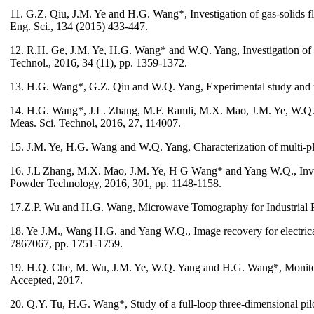
11. G.Z. Qiu, J.M. Ye and H.G. Wang*, Investigation of gas-solids 
Eng. Sci., 134 (2015) 433-447.
12. R.H. Ge, J.M. Ye, H.G. Wang* and W.Q. Yang, Investigation of gas
Technol., 2016, 34 (11), pp. 1359-1372.
13. H.G. Wang*, G.Z. Qiu and W.Q. Yang, Experimental study and mo
14. H.G. Wang*, J.L. Zhang, M.F. Ramli, M.X. Mao, J.M. Ye, W.Q. Y
Meas. Sci. Technol, 2016, 27, 114007.
15. J.M. Ye, H.G. Wang and W.Q. Yang, Characterization of multi-pla
16. J.L Zhang, M.X. Mao, J.M. Ye, H G Wang* and Yang W.Q., Investi
Powder Technology, 2016, 301, pp. 1148-1158.
17.Z.P. Wu and H.G. Wang, Microwave Tomography for Industrial 
18. Ye J.M., Wang H.G. and Yang W.Q., Image recovery for electric
7867067, pp. 1751-1759.
19. H.Q. Che, M. Wu, J.M. Ye, W.Q. Yang and H.G. Wang*, Monitor
Accepted, 2017.
20. Q.Y. Tu, H.G. Wang*, Study of a full-loop three-dimensional pi