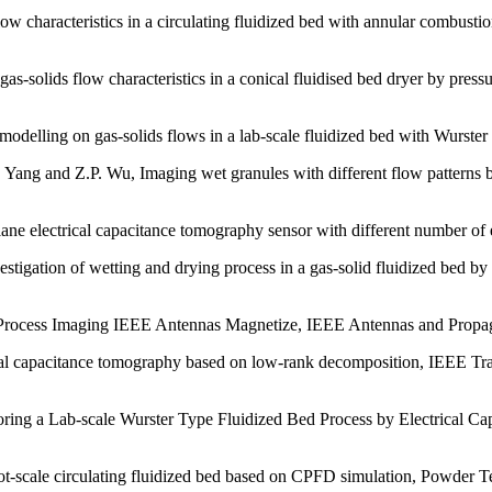
flow characteristics in a circulating fluidized bed with annular comb
-solids flow characteristics in a conical fluidised bed dryer by pressu
delling on gas-solids flows in a lab-scale fluidized bed with Wurste
ang and Z.P. Wu, Imaging wet granules with different flow patterns 
ne electrical capacitance tomography sensor with different number of e
gation of wetting and drying process in a gas-solid fluidized bed by
Process Imaging IEEE Antennas Magnetize, IEEE Antennas and Propag
al capacitance tomography based on low-rank decomposition, IEEE Tra
ing a Lab-scale Wurster Type Fluidized Bed Process by Electrical C
lot-scale circulating fluidized bed based on CPFD simulation, Powder 