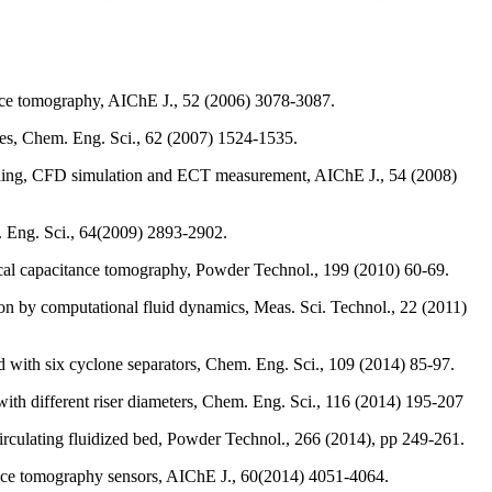
ance tomography, AIChE J., 52 (2006) 3078-3087.
es, Chem. Eng. Sci., 62 (2007) 1524-1535.
elling, CFD simulation and ECT measurement, AIChE J., 54 (2008)
. Eng. Sci., 64(2009) 2893-2902.
ical capacitance tomography, Powder Technol., 199 (2010) 60-69.
on by computational fluid dynamics, Meas. Sci. Technol., 22 (2011)
ed with six cyclone separators, Chem. Eng. Sci., 109 (2014) 85-97.
ith different riser diameters, Chem. Eng. Sci., 116 (2014) 195-207
irculating fluidized bed, Powder Technol., 266 (2014), pp 249-261.
ance tomography sensors, AIChE J., 60(2014) 4051-4064.