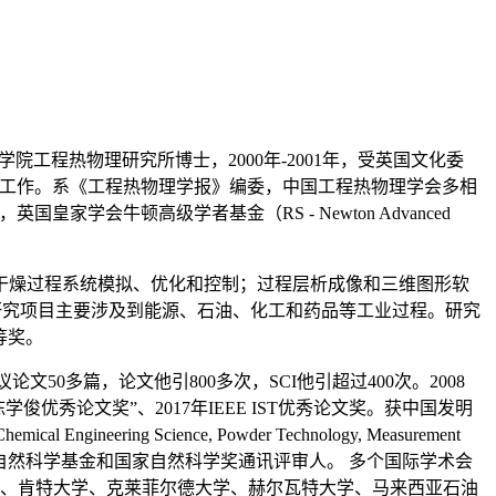
学院工程热物理研究所博士，2000年-2001年，受英国文化委
1月回国工作。系《工程热物理学报》编委，中国工程热物理学会多相
会牛顿高级学者基金（RS - Newton Advanced
干燥过程系统模拟、优化和控制；过程层析成像和三维图形软
，研究项目主要涉及到能源、石油、化工和药品等工业过程。研究
等奖。
刊），国际会议论文50多篇，论文他引800多次，SCI他引超过400次。2008
优秀论文奖”、2017年IEEE IST优秀论文奖。获中国发明
ing Science, Powder Technology, Measurement
nt等30多个国际期刊审稿人，国家自然科学基金和国家自然科学奖通讯评审人。 多个国际学术会
、爱丁堡大学、肯特大学、克莱菲尔德大学、赫尔瓦特大学、马来西亚石油