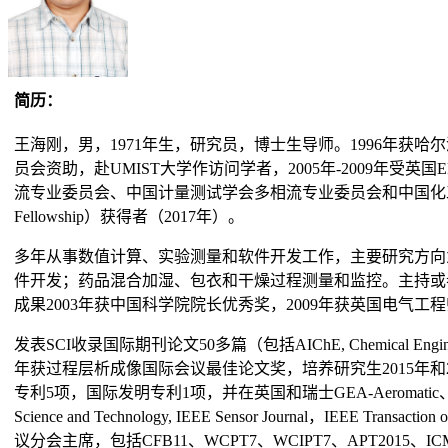
简历：
王海刚，男，1971年生，研究员，博士生导师。1996年获哈尔
员会资助，赴UMIST大学作访问学者，2005年-2009年
流专业委员会、中国计量测试学会多相流专业委员会和中国化工学会过
Fellowship）获得者（2017年）。
多年从事数值计算、实验测量和软件开发工作，主要研究方向
件开发；药品混合加湿、包衣和干燥过程测量和监控。主持或参
成果2003年获中国科学院院长优秀奖，2009年获英国电气工
发表SCI收录国际期刊论文50多篇（包括AIChE, Chemical Engi
年获过程层析成像国际会议最佳论文奖，培养研究生2015年和2
专利5项，国际发明专利1项，并在英国和瑞士GEA-Aeromatic、瑞典AstraZe
Science and Technology, IEEE Sensor Journal，I
议分会主席，包括CFB11、WCPT7、WCIPT7、APT20