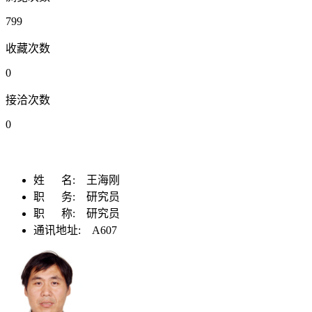
799
收藏次数
0
接洽次数
0
姓 名:
王海刚
职 务:
研究员
职 称:
研究员
通讯地址:
A607