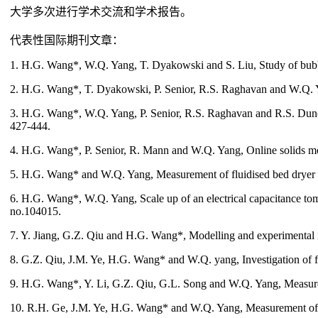
大学多次进行学术交流和学术报告。
代表性国际期刊文章：
1. H.G. Wang*, W.Q. Yang, T. Dyakowski and S. Liu, Study of bubbl
2. H.G. Wang*, T. Dyakowski, P. Senior, R.S. Raghavan and W.Q. Ya
3. H.G. Wang*, W.Q. Yang, P. Senior, R.S. Raghavan and R.S. Dunc
427-444.
4. H.G. Wang*, P. Senior, R. Mann and W.Q. Yang, Online solids mo
5. H.G. Wang* and W.Q. Yang, Measurement of fluidised bed dryer by
6. H.G. Wang*, W.Q. Yang, Scale up of an electrical capacitance tom
no.104015.
7. Y. Jiang, G.Z. Qiu and H.G. Wang*, Modelling and experimental inv
8. G.Z. Qiu, J.M. Ye, H.G. Wang* and W.Q. yang, Investigation of fl
9. H.G. Wang*, Y. Li, G.Z. Qiu, G.L. Song and W.Q. Yang, Measureme
10. R.H. Ge, J.M. Ye, H.G. Wang* and W.Q. Yang, Measurement of par