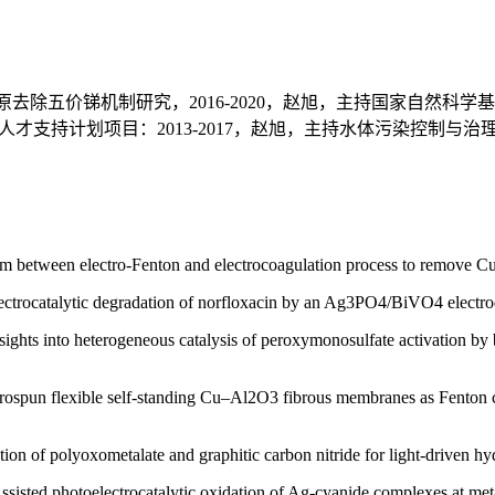
去除五价锑机制研究，2016-2020，赵旭，主持国家自然科
年拔尖人才支持计划项目：2013-2017，赵旭，主持水体污染控
 between electro-Fenton and electrocoagulation process to remove C
ocatalytic degradation of norfloxacin by an Ag3PO4/BiVO4 electrode 
hts into heterogeneous catalysis of peroxymonosulfate activation by
spun flexible self-standing Cu–Al2O3 fibrous membranes as Fenton cat
n of polyoxometalate and graphitic carbon nitride for light-driven h
sted photoelectrocatalytic oxidation of Ag-cyanide complexes at me