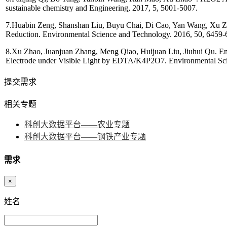
sustainable chemistry and Engineering, 2017, 5, 5001-5007.
7.Huabin Zeng, Shanshan Liu, Buyu Chai, Di Cao, Yan Wang, Xu Z
Reduction. Environmental Science and Technology. 2016, 50, 6459-
8.Xu Zhao, Juanjuan Zhang, Meng Qiao, Huijuan Liu, Jiuhui Qu. E
Electrode under Visible Light by EDTA/K4P2O7. Environmental Sci
提交需求
相关专题
科创大数据平台——农业专题
科创大数据平台——钢铁产业专题
需求
×
姓名