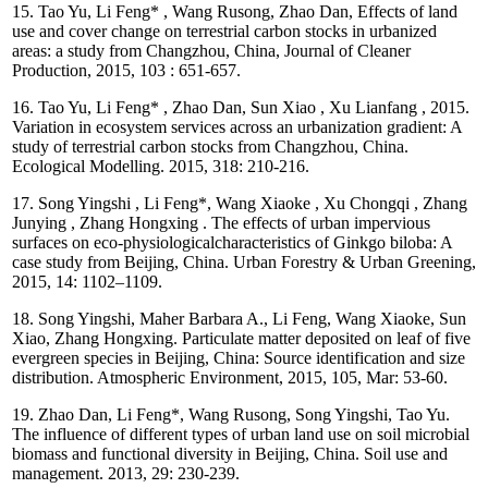
15. Tao Yu, Li Feng* , Wang Rusong, Zhao Dan, Effects of land
use and cover change on terrestrial carbon stocks in urbanized
areas: a study from Changzhou, China, Journal of Cleaner
Production, 2015, 103 : 651-657.
16. Tao Yu, Li Feng* , Zhao Dan, Sun Xiao , Xu Lianfang , 2015.
Variation in ecosystem services across an urbanization gradient: A
study of terrestrial carbon stocks from Changzhou, China.
Ecological Modelling. 2015, 318: 210-216.
17. Song Yingshi , Li Feng*, Wang Xiaoke , Xu Chongqi , Zhang
Junying , Zhang Hongxing . The effects of urban impervious
surfaces on eco-physiologicalcharacteristics of Ginkgo biloba: A
case study from Beijing, China. Urban Forestry & Urban Greening,
2015, 14: 1102–1109.
18. Song Yingshi, Maher Barbara A., Li Feng, Wang Xiaoke, Sun
Xiao, Zhang Hongxing. Particulate matter deposited on leaf of five
evergreen species in Beijing, China: Source identification and size
distribution. Atmospheric Environment, 2015, 105, Mar: 53-60.
19. Zhao Dan, Li Feng*, Wang Rusong, Song Yingshi, Tao Yu.
The influence of different types of urban land use on soil microbial
biomass and functional diversity in Beijing, China. Soil use and
management. 2013, 29: 230-239.