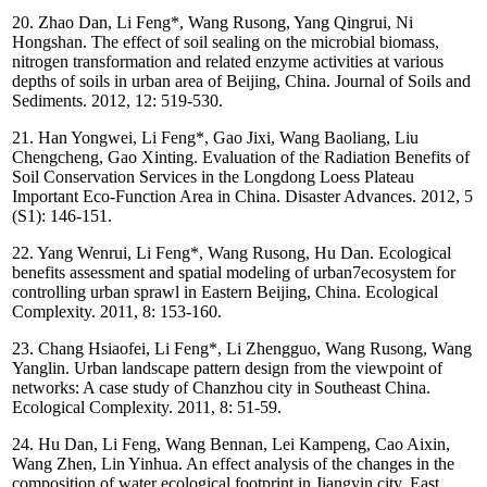
20. Zhao Dan, Li Feng*, Wang Rusong, Yang Qingrui, Ni
Hongshan. The effect of soil sealing on the microbial biomass,
nitrogen transformation and related enzyme activities at various
depths of soils in urban area of Beijing, China. Journal of Soils and
Sediments. 2012, 12: 519-530.
21. Han Yongwei, Li Feng*, Gao Jixi, Wang Baoliang, Liu
Chengcheng, Gao Xinting. Evaluation of the Radiation Benefits of
Soil Conservation Services in the Longdong Loess Plateau
Important Eco-Function Area in China. Disaster Advances. 2012, 5
(S1): 146-151.
22. Yang Wenrui, Li Feng*, Wang Rusong, Hu Dan. Ecological
benefits assessment and spatial modeling of urban7ecosystem for
controlling urban sprawl in Eastern Beijing, China. Ecological
Complexity. 2011, 8: 153-160.
23. Chang Hsiaofei, Li Feng*, Li Zhengguo, Wang Rusong, Wang
Yanglin. Urban landscape pattern design from the viewpoint of
networks: A case study of Chanzhou city in Southeast China.
Ecological Complexity. 2011, 8: 51-59.
24. Hu Dan, Li Feng, Wang Bennan, Lei Kampeng, Cao Aixin,
Wang Zhen, Lin Yinhua. An effect analysis of the changes in the
composition of water ecological footprint in Jiangyin city, East