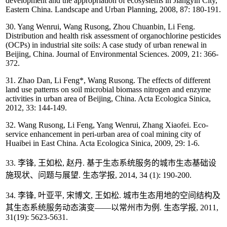
development and the appropriation of ecosystems in Jiangyin City,
Eastern China. Landscape and Urban Planning, 2008, 87: 180-191.
30. Yang Wenrui, Wang Rusong, Zhou Chuanbin, Li Feng.
Distribution and health risk assessment of organochlorine pesticides
(OCPs) in industrial site soils: A case study of urban renewal in
Beijing, China. Journal of Environmental Sciences. 2009, 21: 366-
372.
31. Zhao Dan, Li Feng*, Wang Rusong. The effects of different
land use patterns on soil microbial biomass nitrogen and enzyme
activities in urban area of Beijing, China. Acta Ecologica Sinica,
2012, 33: 144-149.
32. Wang Rusong, Li Feng, Yang Wenrui, Zhang Xiaofei. Eco-
service enhancement in peri-urban area of coal mining city of
Huaibei in East China. Acta Ecologica Sinica, 2009, 29: 1-6.
33. 李锋, 王如松, 赵丹. 基于生态系统服务的城市生态基础设
施现状、问题与展望. 生态学报, 2014, 34 (1): 190-200.
34. 李锋, 叶亚平, 宋博文, 王如松. 城市生态用地的空间结构及
其生态系统服务动态演变——以常州市为例. 生态学报, 2011,
31(19): 5623-5631.