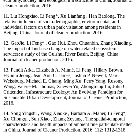
economy, society, and ecological infrastructure in China, Journal of
cleaner production, 2016.
11. Liu Hongxiao, Li Feng*, Xu Lianfang , Han Baolong, The
relative influence of socio-demographic, environmental, and
individual factors on urban park visitation among residents in
Beijing, China. Journal of cleaner production. 2016.
12. GaoJie, Li Feng* , Gao Hui, Zhou Chuanbin, Zhang Xiaoling.
The impact of land-use change on water-related ecosystem
services: a study of the Guishui River Basin, Beijing, China.
Journal of cleaner production. 2016.
13. Pandit Arka, Elizabeth A. Minné, Li Feng, Hillary Brown,
Hyunju Jeong, Jean-Ann C. James, Joshua P. Newell, Marc
Weissburg, Michael E. Chang, Ming Xu, Perry Yang, Rusong
Wang, Valerie M. Thomas, Xuewei Yu, Zhongming Lu, John C.
Crittenden, Infrastructure Ecology: An Evolving Paradigm for
Sustainable Urban Development, Journal of Cleaner Production,
2016.
14. Song Yingshi , Wang Xiaoke , Barbara A. Maher, Li Feng*,
Xu Chongqi , Sun Xiao , Zhang Zeyang . The spatial-temporal
characteristics and health impacts of ambient fine particulate matter
in China. Journal of Cleaner Production, 2016, 112: 1312-1318.