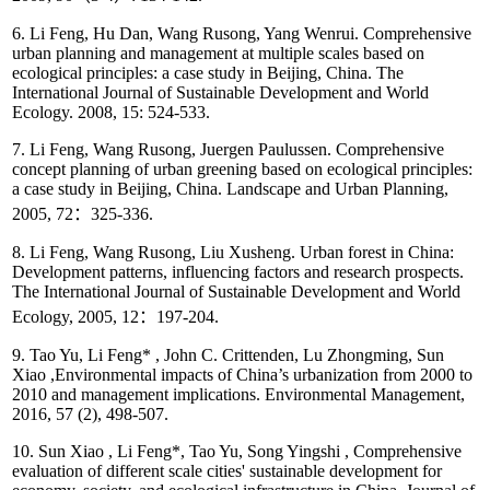
6. Li Feng, Hu Dan, Wang Rusong, Yang Wenrui. Comprehensive
urban planning and management at multiple scales based on
ecological principles: a case study in Beijing, China. The
International Journal of Sustainable Development and World
Ecology. 2008, 15: 524-533.
7. Li Feng, Wang Rusong, Juergen Paulussen. Comprehensive
concept planning of urban greening based on ecological principles:
a case study in Beijing, China. Landscape and Urban Planning,
2005, 72：325-336.
8. Li Feng, Wang Rusong, Liu Xusheng. Urban forest in China:
Development patterns, influencing factors and research prospects.
The International Journal of Sustainable Development and World
Ecology, 2005, 12：197-204.
9. Tao Yu, Li Feng* , John C. Crittenden, Lu Zhongming, Sun
Xiao ,Environmental impacts of China’s urbanization from 2000 to
2010 and management implications. Environmental Management,
2016, 57 (2), 498-507.
10. Sun Xiao , Li Feng*, Tao Yu, Song Yingshi , Comprehensive
evaluation of different scale cities' sustainable development for