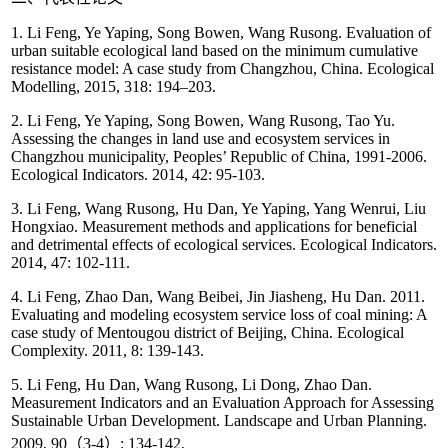
1. Li Feng, Ye Yaping, Song Bowen, Wang Rusong. Evaluation of
urban suitable ecological land based on the minimum cumulative
resistance model: A case study from Changzhou, China. Ecological
Modelling, 2015, 318: 194–203.
2. Li Feng, Ye Yaping, Song Bowen, Wang Rusong, Tao Yu.
Assessing the changes in land use and ecosystem services in
Changzhou municipality, Peoples’ Republic of China, 1991-2006.
Ecological Indicators. 2014, 42: 95-103.
3. Li Feng, Wang Rusong, Hu Dan, Ye Yaping, Yang Wenrui, Liu
Hongxiao. Measurement methods and applications for beneficial
and detrimental effects of ecological services. Ecological Indicators.
2014, 47: 102-111.
4. Li Feng, Zhao Dan, Wang Beibei, Jin Jiasheng, Hu Dan. 2011.
Evaluating and modeling ecosystem service loss of coal mining: A
case study of Mentougou district of Beijing, China. Ecological
Complexity. 2011, 8: 139-143.
5. Li Feng, Hu Dan, Wang Rusong, Li Dong, Zhao Dan.
Measurement Indicators and an Evaluation Approach for Assessing
Sustainable Urban Development. Landscape and Urban Planning.
2009, 90（3-4）: 134-142.