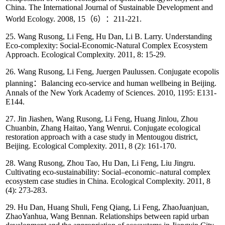
China. The International Journal of Sustainable Development and
World Ecology. 2008, 15（6）：211-221.
25. Wang Rusong, Li Feng, Hu Dan, Li B. Larry. Understanding
Eco-complexity: Social-Economic-Natural Complex Ecosystem
Approach. Ecological Complexity. 2011, 8: 15-29.
26. Wang Rusong, Li Feng, Juergen Paulussen. Conjugate ecopolis
planning：Balancing eco-service and human wellbeing in Beijing.
Annals of the New York Academy of Sciences. 2010, 1195: E131-
E144.
27. Jin Jiashen, Wang Rusong, Li Feng, Huang Jinlou, Zhou
Chuanbin, Zhang Haitao, Yang Wenrui. Conjugate ecological
restoration approach with a case study in Mentougou district,
Beijing. Ecological Complexity. 2011, 8 (2): 161-170.
28. Wang Rusong, Zhou Tao, Hu Dan, Li Feng, Liu Jingru.
Cultivating eco-sustainability: Social–economic–natural complex
ecosystem case studies in China. Ecological Complexity. 2011, 8
(4): 273-283.
29. Hu Dan, Huang Shuli, Feng Qiang, Li Feng, ZhaoJuanjuan,
ZhaoYanhua, Wang Bennan. Relationships between rapid urban