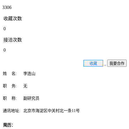
3306
收藏次数
0
接洽次数
0
收藏
我要合作
姓 名:
李连山
职 务:
无
职 称:
副研究员
通讯地址:
北京市海淀区中关村北一条11号
简历：