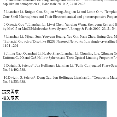
cap-like Au nanoparticles”, Nanoscale 2010, 2, 2418-2423.
5.Lianshan Li, Ruiguo Cao, Zhijian Wang, Jingjian Li and Limin Qi *, “Template
Core-Shell Microspheres and Their Electrochemical and photoresponsive Prope
6.Qiaoxia Guo *, Lianshan Li, Liwei Chen, Yanqing Wang, Shenyong Ren and Ba
by MoCl5 or MoCl5/Molecular Sieve System”, Energy & Fuels 2009, 23, 51-54.
7.Lianshan Li, Nijuan Sun, Youyuan Huang, Yao Qin, Nana Zhao, Jining Gao, M
“Epitaxial Growth of Disc-like Bi2S3 Nanorod Networks from single-crystalline
1194-1201.
8.Jining Gao, Quanshui Li, Huabo Zhao, Lianshan Li, Chunling Liu, Qihuang Go
Uniform Cu2O and CuS Hollow Spheres and Their Optical Limiting Properties”,
9.Dwight. S. Seferos*, Jon Hollinger, Lianshan Li, “Fully Conjugated Phase-Se
No. 61/492,588.
10.Dwight. S. Seferos*, Dong Gao, Jon Hollinger, Lianshan Li, “Composite Materi
No. 61/553,638.
提交需求
相关专家