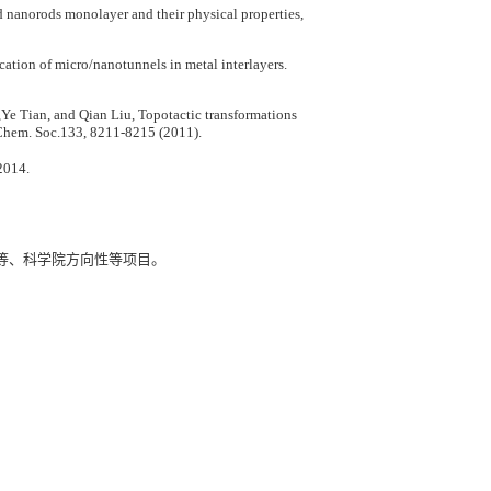
ld nanorods monolayer and their physical properties,
tion of micro/nanotunnels in metal interlayers.
e Tian, and Qian Liu, Topotactic transformations
. Chem. Soc.133, 8211-8215 (2011).
2014.
委等、科学院方向性等项目。