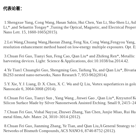
代表论著：
1.Shengxue Yang, Cong Wang, Hasan Sahin, Hui Chen, Yan Li, Shu-Shen Li, Aslih
Li,* ,and Sefaattin Tongay* ,Tuning the Optical, Magnetic, and Electrical Prope
Nano Lett. 15, 1660-1665(2015).
2.Lei Wang,Chuang Wang,Haoran Zhang, Feng Xia, Cong Wang,Fengyou Yang, 
resolution enhancement method based on low-energy multiple exposures. Opt. 
3.Chuan Fei Guo, Tianyi Sun, Feng Cao, Qian Liu* and Zhifeng Ren*, Metallic na
harvesting devices. Light: Science & Applications, doi:10.1038/lsa.2014.42.
4.Ye Tian1 Chuangfei Guo, Shengming Guo, Taifung Yu, and Qian Liu*, Bivariat
Bi2S3 nested nano-networks, Nano Research 7, 953-962(2014).
5.Y. Xie, Y. J. Liang, D. X. Chen, X. C. Wu and Q. Liu, Vortex superlattices in go
Nanoscale 6, 3064-3068 (2014).
6.Chuan Fei Guo, Tianyi Sun , Yang Wang , Jinwei Gao , Qian Liu*, Krzysztof
Silicon Surface Made by Silver Nanonetwork Assisted Etching. Small 9, 2415–2
7.Chuan Fei Guo, Vishal Nayyar, Zhuwei Zhang, Yan Chen, Junjie Miao, Rui Hua
metal films, Adv. Mater. 24, 3010–3014 (2012).
8.Chuan Fei Guo, Jianming Zhang, Ye Tian, and Qian Liu,A General Strategy to 
Networks of Bismuth Compounds, ACS NANO 6, 8746-8752 (2012).