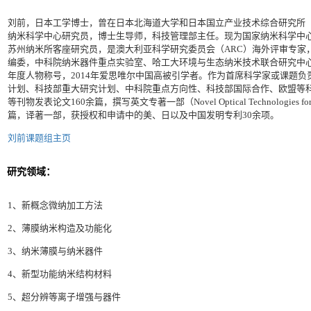
刘前，日本工学博士，曾在日本北海道大学和日本国立产业技术综合研究所（A
纳米科学中心研究员，博士生导师，科技管理部主任。现为国家纳米科学中
苏州纳米所客座研究员，是澳大利亚科学研究委员会（ARC）海外评审专家
编委，中科院纳米器件重点实验室、哈工大环境与生态纳米技术联合研究中心
年度人物称号，2014年爱思唯尔中国高被引学者。作为首席科学家或课题负责
计划、科技部重大研究计划、中科院重点方向性、科技部国际合作、欧盟等科研项目，已在A
等刊物发表论文160余篇，撰写英文专著一部（Novel Optical Technologies for N
篇，译著一部，获授权和申请中的美、日以及中国发明专利30余项。
刘前课题组主页
研究领域：
1、新概念微纳加工方法
2、薄膜纳米构造及功能化
3、纳米薄膜与纳米器件
4、新型功能纳米结构材料
5、超分辨等离子增强与器件