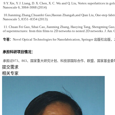
9.Y. Xie, Y. J. Liang, D. X. Chen, X. C. Wu and Q. Liu, Vortex superlattices in go
Nanoscale 6, 3064-3068 (2014)
10.Jianming Zhang,Chuanfei Guo,Haoran Zhangab,and Qian Liu, One-step fabrica
Nanoscale 5, 8351–8354 (2013).
11. Chuan Fei Guo, Sihai Cao, Jianming Zhang, Haoying Tang, Shengming Guo,Y
of superstructures: from thin films to 2D networks to nested 2D networks. J. Am
专著：
Novel Optical Technologies for Nanofabrication, Springer 出版社出版，
承担科研项目情况：
承担过973、863、国家重大研究计划、科技部国际合作、欧盟、国家基金
提交需求
相关专家