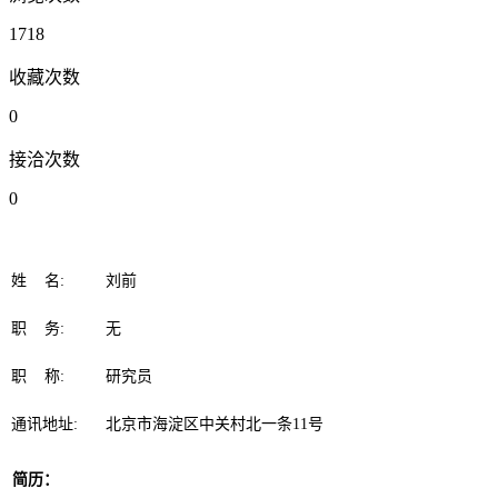
1718
收藏次数
0
接洽次数
0
姓 名:
刘前
职 务:
无
职 称:
研究员
通讯地址:
北京市海淀区中关村北一条11号
简历：