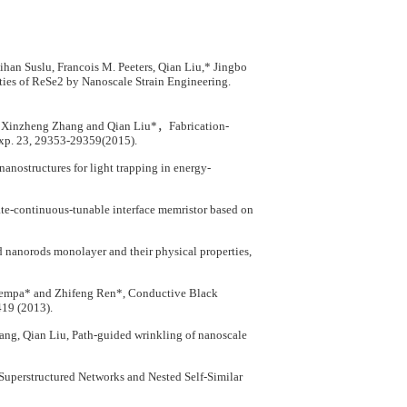
an Suslu, Francois M. Peeters, Qian Liu,* Jingbo
rties of ReSe2 by Nanoscale Strain Engineering.
Xinzheng Zhang and Qian Liu*，Fabrication-
Exp. 23, 29353-29359(2015).
nostructures for light trapping in energy-
e-continuous-tunable interface memristor based on
ld nanorods monolayer and their physical properties,
 Kempa* and Zhifeng Ren*, Conductive Black
419 (2013).
ng, Qian Liu, Path-guided wrinkling of nanoscale
Superstructured Networks and Nested Self-Similar