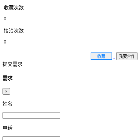
收藏次数
0
接洽次数
0
收藏
我要合作
提交需求
需求
×
姓名
电话