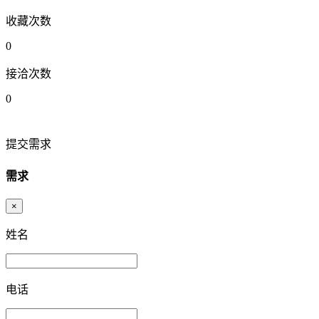
收藏次数
0
接洽次数
0
提交需求
需求
×
姓名
电话