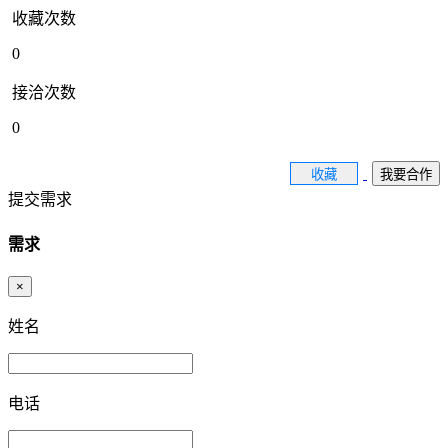
收藏次数
0
接洽次数
0
收藏
我要合作
提交需求
需求
×
姓名
电话