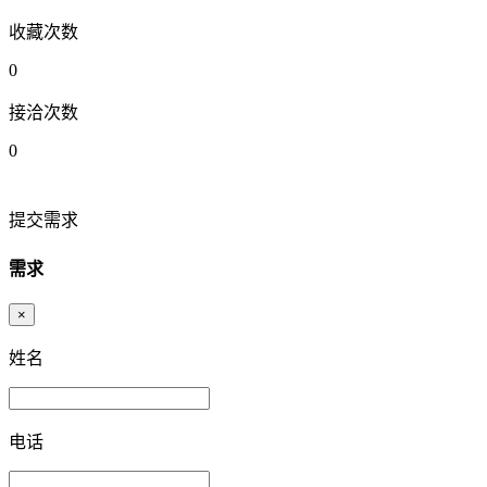
收藏次数
0
接洽次数
0
提交需求
需求
×
姓名
电话