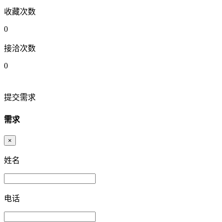
收藏次数
0
接洽次数
0
提交需求
需求
×
姓名
电话