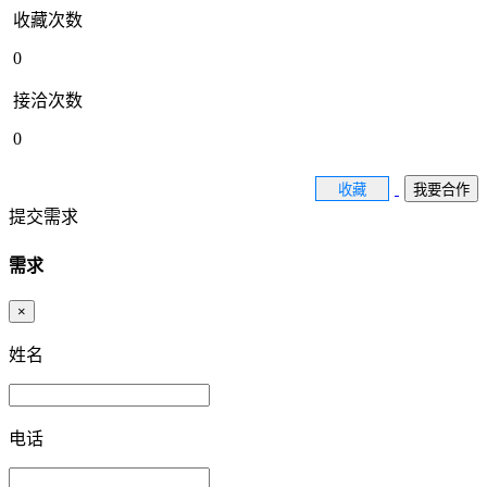
收藏次数
0
接洽次数
0
收藏
我要合作
提交需求
需求
×
姓名
电话