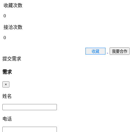
收藏次数
0
接洽次数
0
收藏
我要合作
提交需求
需求
×
姓名
电话