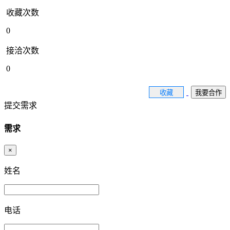
收藏次数
0
接洽次数
0
收藏
我要合作
提交需求
需求
×
姓名
电话