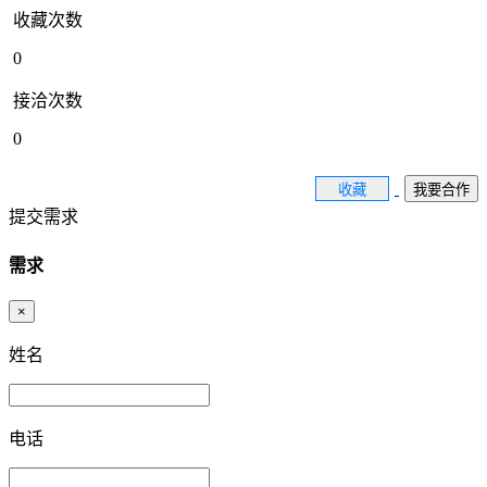
收藏次数
0
接洽次数
0
收藏
我要合作
提交需求
需求
×
姓名
电话