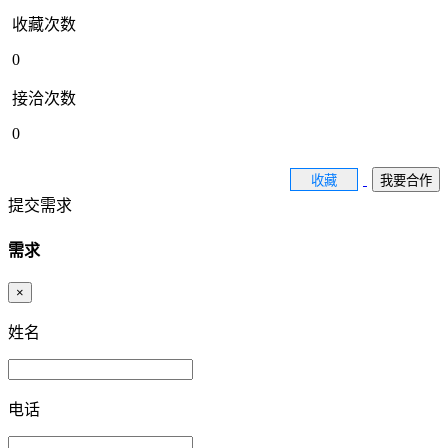
收藏次数
0
接洽次数
0
收藏
我要合作
提交需求
需求
×
姓名
电话