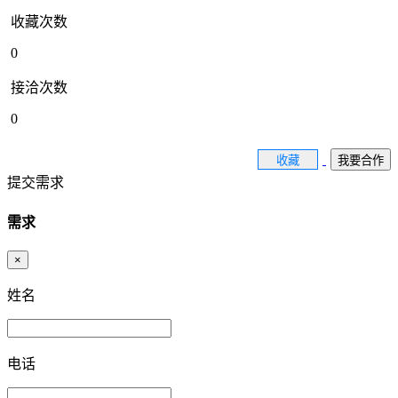
收藏次数
0
接洽次数
0
收藏
我要合作
提交需求
需求
×
姓名
电话