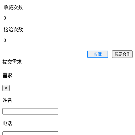
收藏次数
0
接洽次数
0
收藏
我要合作
提交需求
需求
×
姓名
电话