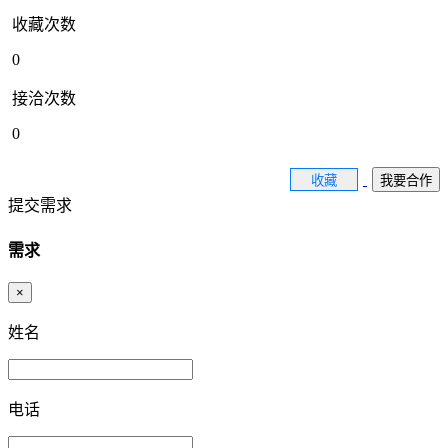
收藏次数
0
接洽次数
0
收藏
我要合作
提交需求
需求
×
姓名
电话