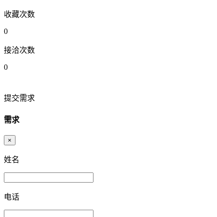
收藏次数
0
接洽次数
0
提交需求
需求
×
姓名
电话