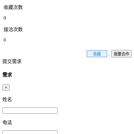
收藏次数
0
接洽次数
0
收藏
我要合作
提交需求
需求
×
姓名
电话