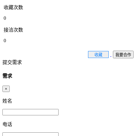
收藏次数
0
接洽次数
0
收藏
我要合作
提交需求
需求
×
姓名
电话