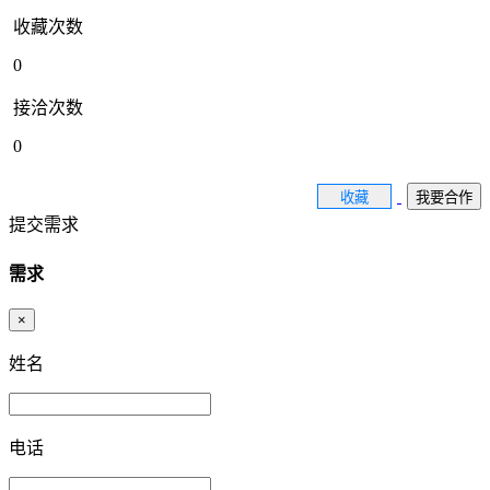
收藏次数
0
接洽次数
0
收藏
我要合作
提交需求
需求
×
姓名
电话