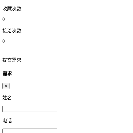
收藏次数
0
接洽次数
0
提交需求
需求
×
姓名
电话