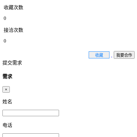
收藏次数
0
接洽次数
0
收藏
我要合作
提交需求
需求
×
姓名
电话