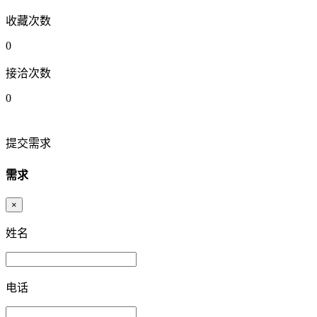
收藏次数
0
接洽次数
0
提交需求
需求
×
姓名
电话